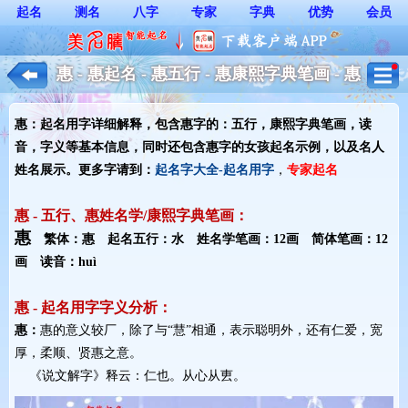
起名
测名
八字
专家
字典
优势
会员
惠 - 惠起名 - 惠五行 - 惠康熙字典笔画 - 惠
起名用字解释 - 女孩起名
惠：起名用字详细解释，包含惠字的：五行，康熙字典笔画，读
音，字义等基本信息，同时还包含惠字的女孩起名示例，以及名人
姓名展示。更多字请到：
起名字大全-起名用字
，
专家起名
惠 - 五行、惠姓名学/康熙字典笔画：
惠
繁体：惠 起名五行：水 姓名学笔画：12画 简体笔画：12
画 读音：huì
惠 - 起名用字字义分析：
惠：
惠的意义较厂，除了与“慧”相通，表示聪明外，还有仁爱，宽
厚，柔顺、贤惠之意。
《说文解字》释云：仁也。从心从叀。 