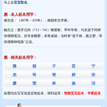
马上去
宝宝取名
。
惠 - 名人起名用字：
谢
惠
连：（407年－433年），南朝宋文学家。
杨
惠
之：唐开元间（713－741）雕塑家。早年学画，与吴道子同师
张僧繇笔法。后专攻雕塑，卓有成就，当时有“道子画，惠之塑，夺
得僧繇神笔路”之说。
惠 - 相关起名用字：
雅
丽
子
芸
宁
杰
玲
智
妍
欣
媛
莹
林
淑
洁
如需结合宝宝信息定制起名，请到这里：
智能宝宝起名
，
专家起名