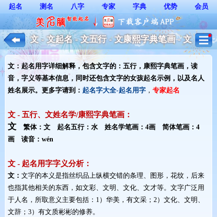
起名
测名
八字
专家
字典
优势
会员
文 - 文起名 - 文五行 - 文康熙字典笔画 - 文
起名用字解释 - 女孩起名
文：起名用字详细解释，包含文字的：五行，康熙字典笔画，读
音，字义等基本信息，同时还包含文字的女孩起名示例，以及名人
姓名展示。更多字请到：
起名字大全-起名用字
，
专家起名
文 - 五行、文姓名学/康熙字典笔画：
文
繁体：文 起名五行：水 姓名学笔画：4画 简体笔画：4
画 读音：wén
文 - 起名用字字义分析：
文：
文字的本义是指丝织品上纵横交错的条理、图形，花纹，后来
也指其他相关的东西，如文彩、文明、文化、文才等。文字广泛用
于人名，所取意义主要包括：1）华美，有文采；2）文化、文明、
文辞；3）有文质彬彬的修养。