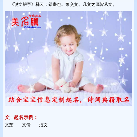
《说文解字》释云：錯畫也。象交文。凡文之屬皆从文。 
文 - 起名示例：
文芝 文倩 洁文 