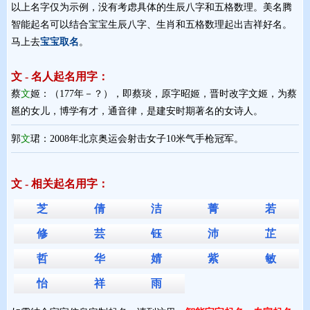
以上名字仅为示例，没有考虑具体的生辰八字和五格数理。美名腾
智能起名可以结合宝宝生辰八字、生肖和五格数理起出吉祥好名。
马上去
宝宝取名
。
文 - 名人起名用字：
蔡
文
姬：（177年－？），即蔡琰，原字昭姬，晋时改字文姬，为蔡
邕的女儿，博学有才，通音律，是建安时期著名的女诗人。
郭
文
珺：2008年北京奥运会射击女子10米气手枪冠军。
文 - 相关起名用字：
芝
倩
洁
菁
若
修
芸
钰
沛
芷
哲
华
婧
紫
敏
怡
祥
雨