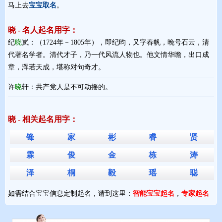
马上去
宝宝取名
。
晓 - 名人起名用字：
纪
晓
岚：（1724年－1805年），即纪昀，又字春帆，晚号石云，清
代著名学者。清代才子，乃一代风流人物也。他文情华瞻，出口成
章，浑若天成，堪称对句奇才。
许
晓
轩：共产党人是不可动摇的。
晓 - 相关起名用字：
锋
家
彬
睿
贤
霖
俊
金
栋
涛
泽
桐
毅
瑶
聪
如需结合宝宝信息定制起名，请到这里：
智能宝宝起名
，
专家起名