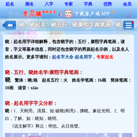
起名
测名
八字
专家
字典
优势
会员
晓 - 晓起名 - 晓五行 - 晓康熙字典笔画 - 晓
起名用字解释 - 男孩起名
晓：起名用字详细解释，包含晓字的：五行，康熙字典笔画，读
音，字义等基本信息，同时还包含晓字的男孩起名示例，以及名人
姓名展示。更多字请到：
起名字大全-起名用字
，
专家起名
晓 - 五行、晓姓名学/康熙字典笔画：
晓
繁体：曉;暁 起名五行：火 姓名学笔画：16画 简体笔画：
10画 读音：xiǎo
晓 - 起名用字字义分析：
晓：
1、天刚亮。清晨。如:破晓(刚亮)，拂晓。象征光明。2、明
白，了解。如：晓知，晓明。
《说文解字》释云：明也。从日堯聲。 