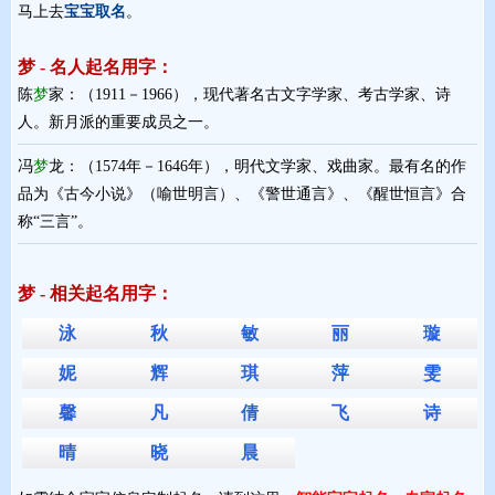
马上去
宝宝取名
。
梦 - 名人起名用字：
陈
梦
家：（1911－1966），现代著名古文字学家、考古学家、诗
人。新月派的重要成员之一。
冯
梦
龙：（1574年－1646年），明代文学家、戏曲家。最有名的作
品为《古今小说》（喻世明言）、《警世通言》、《醒世恒言》合
称“三言”。
梦 - 相关起名用字：
泳
秋
敏
丽
璇
妮
辉
琪
萍
雯
馨
凡
倩
飞
诗
晴
晓
晨