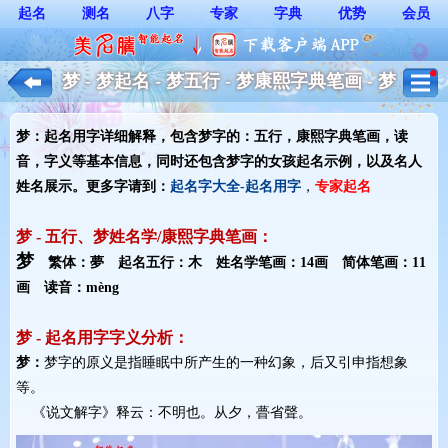
起名
测名
八字
专家
字典
优势
会员
梦 - 梦起名 - 梦五行 - 梦康熙字典笔画 - 梦
起名用字解释 - 女孩起名
梦：起名用字详细解释，包含梦字的：五行，康熙字典笔画，读
音，字义等基本信息，同时还包含梦字的女孩起名示例，以及名人
姓名展示。更多字请到：
起名字大全-起名用字
，
专家起名
梦 - 五行、梦姓名学/康熙字典笔画：
梦
繁体：夢 起名五行：木 姓名学笔画：14画 简体笔画：11
画 读音：mèng
梦 - 起名用字字义分析：
梦：
梦字的原义是指睡眠中所产生的一种幻象，后又引申指想象
等。
《说文解字》释云：不明也。从夕，瞢省聲。 