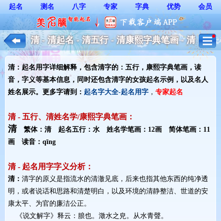
起名
测名
八字
专家
字典
优势
会员
清 - 清起名 - 清五行 - 清康熙字典笔画 - 清
起名用字解释 - 女孩起名
清：起名用字详细解释，包含清字的：五行，康熙字典笔画，读
音，字义等基本信息，同时还包含清字的女孩起名示例，以及名人
姓名展示。更多字请到：
起名字大全-起名用字
，
专家起名
清 - 五行、清姓名学/康熙字典笔画：
清
繁体：清 起名五行：水 姓名学笔画：12画 简体笔画：11
画 读音：qīng
清 - 起名用字字义分析：
清：
清字的原义是指流水的清澈见底，后来也指其他东西的纯净透
明，或者说话和思路和清楚明白，以及环境的清静整洁、世道的安
康太平、为官的廉洁公正。
《说文解字》释云：朖也。澂水之皃。从水青聲。 