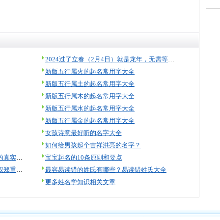
2024过了立春（2月4日）就是龙年，无需等到过年！
新版五行属火的起名常用字大全
新版五行属土的起名常用字大全
新版五行属木的起名常用字大全
新版五行属水的起名常用字大全
新版五行属金的起名常用字大全
女孩诗意最好听的名字大全
如何给男孩起个吉祥洪亮的名字？
美名腾起名怎么样？来看看起名用户的真实评价！
宝宝起名的10条原则和要点
美名腾智能起名软件著作权及知识产权郑重声明
最容易读错的姓氏有哪些？易读错姓氏大全
更多姓名学知识相关文章