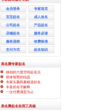
会员登录
专家首页
宝宝起名
成人改名
公司起名
产品起名
店铺起名
服务必读
服务流程
收费标准
支付方式
起名知识
美名腾专家起名
独创的六度空间起名法
群体智慧的结晶
专家头脑风暴精选好名
丰富的名字解释
一次付费满意为止
美名腾起名实用工具箱