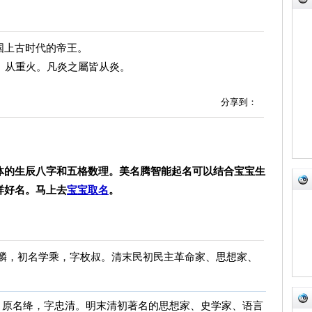
国上古时代的帝王。
从重火。凡炎之屬皆从炎。
分享到：
体的生辰八字和五格数理。美名腾智能起名可以结合宝宝生
祥好名。马上去
宝宝取名
。
，名炳麟，初名学乘，字枚叔。清末民初民主革命家、思想家、
2年），原名绛，字忠清。明末清初著名的思想家、史学家、语言