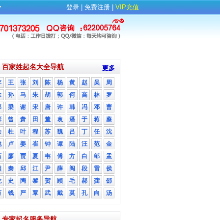
▼
登录
| 
免费注册
| 
VIP充值
百家姓起名大全导航
更多
李
王
张
刘
陈
杨
黄
赵
吴
周
徐
孙
马
朱
胡
郭
何
高
林
罗
郑
梁
谢
宋
唐
许
韩
冯
邓
曹
彭
曾
萧
田
董
袁
潘
于
蒋
蔡
余
杜
叶
程
苏
魏
吕
丁
任
沈
姚
卢
姜
崔
钟
谭
陆
汪
范
金
石
廖
贾
夏
韦
傅
方
白
邹
孟
熊
秦
邱
江
尹
薛
阎
段
雷
侯
龙
史
陶
黎
贺
顾
毛
郝
龚
邵
万
钱
严
覃
武
戴
莫
孔
向
汤
专家起名服务导航