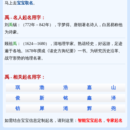
马上去
宝宝取名
。
禹 - 名人起名用字：
刘
禹
锡：（772年－842年），字梦得。唐朝著名诗人，白居易称他
为诗豪。
顾祖
禹
：（1624—1680），清地理学家。熟谙经史，好远游，足迹
遍于各地。1678年撰成《读史方舆纪要》一书。为研究历史沿革、
战守形势的地理名著。
禹 - 相关起名用字：
琪
渤
浩
嘉
山
俊
新
铭
鑫
泽
钫
犀
澔
辉
尧
如需结合宝宝信息定制起名，请到这里：
智能宝宝起名
，
专家起名