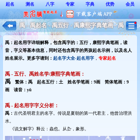
起名
测名
八字
专家
字典
优势
会员
禹 - 禹起名 - 禹五行 - 禹康熙字典笔画 - 禹
起名用字解释 - 男孩起名
禹：起名用字详细解释，包含禹字的：五行，康熙字典笔画，读
音，字义等基本信息，同时还包含禹字的男孩起名示例，以及名人
姓名展示。更多字请到：
起名字大全-起名用字
，
专家起名
禹 - 五行、禹姓名学/康熙字典笔画：
禹
繁体：禹 起名五行：土 姓名学笔画：9画 简体笔画：9
画 读音：yǔ
禹 - 起名用字字义分析：
禹：
古代圣明君主的名字。传说是夏朝的第一代君主，他曾治理洪
水。
《说文解字》释云：蟲也。从厹，象形。 