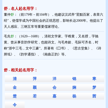
舒 - 名人起名用字：
董仲
舒
：（前179年－前104年），他建议汉武帝“罢黜百家，表章六
经”，使儒学成为中国社会的正统思想，影响长达2000年。他提出了
天人感应、三纲五常等重要儒家理论。
毛先
舒
：（1620—1688），清初文学家。字稚黄，又名骙，字驰
黄。曾从事音韵学研究，也能诗文。与毛奇龄、毛际可齐名，时
称“浙中三毛，文中三豪”。所著有《囗书》、《思古堂集》、《诗
辨坻》、《韵学通指》、《南曲正韵》等。
舒 - 相关起名用字：
清
萍
洋
锦
寒
金
颖
会
娴
梦
楚
若
嘉
杨
茜
令