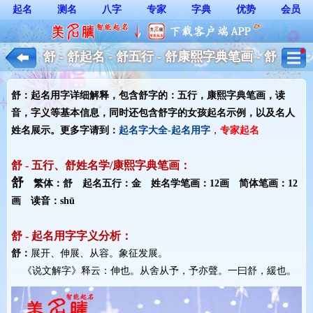
起名
测名
八字
专家
字典
优势
会员
舒 - 舒起名 - 舒五行 - 舒康熙字典笔画 - 舒
起名用字解释 - 女孩起名
舒：起名用字详细解释，包含舒字的：五行，康熙字典笔画，读
音，字义等基本信息，同时还包含舒字的女孩起名示例，以及名人
姓名展示。更多字请到：
起名字大全-起名用字
，
专家起名
舒 - 五行、舒姓名学/康熙字典笔画：
舒
繁体：舒 起名五行：金 姓名学笔画：12画 简体笔画：12
画 读音：shū
舒 - 起名用字字义分析：
舒：
展开、伸展、从容。象征发展。
《说文解字》释云：伸也。从舍从予，予亦聲。一曰舒，緩也。 