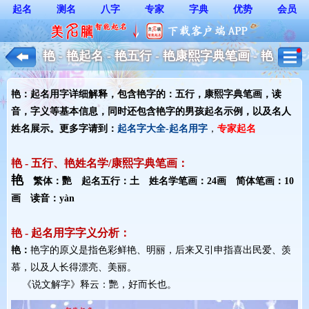
起名
测名
八字
专家
字典
优势
会员
艳 - 艳起名 - 艳五行 - 艳康熙字典笔画 - 艳
起名用字解释 - 男孩起名
艳：起名用字详细解释，包含艳字的：五行，康熙字典笔画，读
音，字义等基本信息，同时还包含艳字的男孩起名示例，以及名人
姓名展示。更多字请到：
起名字大全-起名用字
，
专家起名
艳 - 五行、艳姓名学/康熙字典笔画：
艳
繁体：艷 起名五行：土 姓名学笔画：24画 简体笔画：10
画 读音：yàn
艳 - 起名用字字义分析：
艳：
艳字的原义是指色彩鲜艳、明丽，后来又引申指喜出民爱、羡
慕，以及人长得漂亮、美丽。
《说文解字》释云：艷，好而长也。 