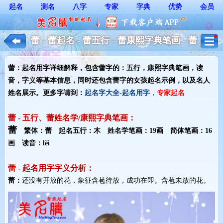
起名
测名
八字
专家
字典
优势
会员
蕾 - 蕾起名 - 蕾五行 - 蕾康熙字典笔画 - 蕾
起名用字解释 - 女孩起名
蕾：起名用字详细解释，包含蕾字的：五行，康熙字典笔画，读
音，字义等基本信息，同时还包含蕾字的女孩起名示例，以及名人
姓名展示。更多字请到：
起名字大全-起名用字
，
专家起名
蕾 - 五行、蕾姓名学/康熙字典笔画：
蕾
繁体：蕾 起名五行：木 姓名学笔画：19画 简体笔画：16
画 读音：lěi
蕾 - 起名用字字义分析：
蕾：
还没有开放的花，象征含苞待放，成功在即。含苞未放的花。