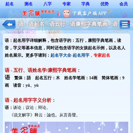
起名
测名
八字
专家
字典
优势
会员
语 - 语起名 - 语五行 - 语康熙字典笔画 - 语
起名用字解释 - 女孩起名
语：起名用字详细解释，包含语字的：五行，康熙字典笔画，读
音，字义等基本信息，同时还包含语字的女孩起名示例，以及名人
姓名展示。更多字请到：
起名字大全-起名用字
，
专家起名
语 - 五行、语姓名学/康熙字典笔画：
语
繁体：語 起名五行：木 姓名学笔画：14画 简体笔画：9
画 读音：yǔ、yù
语 - 起名用字字义分析：
语：
谈论；议论；辩论。
《说文解字》释云：論也。从言吾聲。 