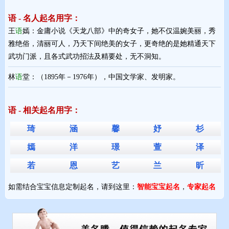
语 - 名人起名用字：
王
语
嫣：金庸小说《天龙八部》中的奇女子，她不仅温婉美丽，秀
雅绝俗，清丽可人，乃天下间绝美的女子，更奇绝的是她精通天下
武功门派，且各式武功招法及精要处，无不洞知。
林
语
堂：（1895年－1976年），中国文学家、发明家。
语 - 相关起名用字：
琦
涵
馨
妤
杉
嫣
洋
璟
萱
泽
若
恩
艺
兰
昕
如需结合宝宝信息定制起名，请到这里：
智能宝宝起名
，
专家起名