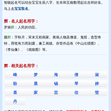
智能起名可以结合宝宝生辰八字、生肖和五格数理起出吉祥好名。
马上去
宝宝取名
。
辉 - 名人起名用字：
罗炳
辉
：人民的功臣。
颜
辉
：字秋月，宋末元初画家。善画人物及佛道、鬼怪，造型奇
特，用笔有力而刻露，兼工画猿。存世作品有《中山出猎图》、
《李仙像》、《戏猿图》等。
辉 - 相关起名用字：
峰
梦
海
倩
淑
盼
晨
锡
琴
婷
喜
家
芸
佳
莹
丹