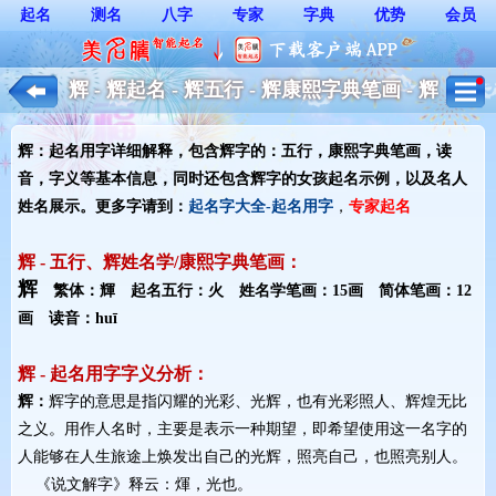
起名
测名
八字
专家
字典
优势
会员
辉 - 辉起名 - 辉五行 - 辉康熙字典笔画 - 辉
起名用字解释 - 女孩起名
辉：起名用字详细解释，包含辉字的：五行，康熙字典笔画，读
音，字义等基本信息，同时还包含辉字的女孩起名示例，以及名人
姓名展示。更多字请到：
起名字大全-起名用字
，
专家起名
辉 - 五行、辉姓名学/康熙字典笔画：
辉
繁体：輝 起名五行：火 姓名学笔画：15画 简体笔画：12
画 读音：huī
辉 - 起名用字字义分析：
辉：
辉字的意思是指闪耀的光彩、光辉，也有光彩照人、辉煌无比
之义。用作人名时，主要是表示一种期望，即希望使用这一名字的
人能够在人生旅途上焕发出自己的光辉，照亮自己，也照亮别人。
《说文解字》释云：煇，光也。 