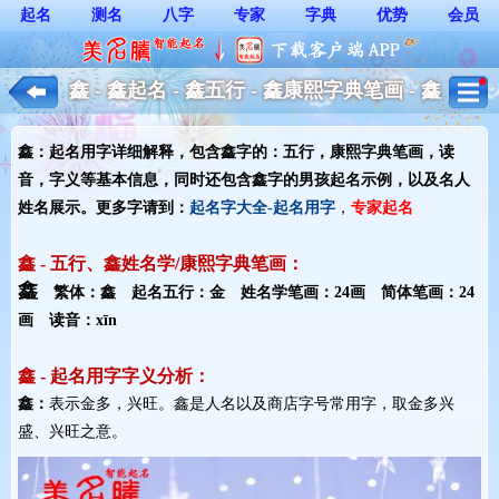
起名
测名
八字
专家
字典
优势
会员
鑫 - 鑫起名 - 鑫五行 - 鑫康熙字典笔画 - 鑫
起名用字解释 - 男孩起名
鑫：起名用字详细解释，包含鑫字的：五行，康熙字典笔画，读
音，字义等基本信息，同时还包含鑫字的男孩起名示例，以及名人
姓名展示。更多字请到：
起名字大全-起名用字
，
专家起名
鑫 - 五行、鑫姓名学/康熙字典笔画：
鑫
繁体：鑫 起名五行：金 姓名学笔画：24画 简体笔画：24
画 读音：xīn
鑫 - 起名用字字义分析：
鑫：
表示金多，兴旺。鑫是人名以及商店字号常用字，取金多兴
盛、兴旺之意。