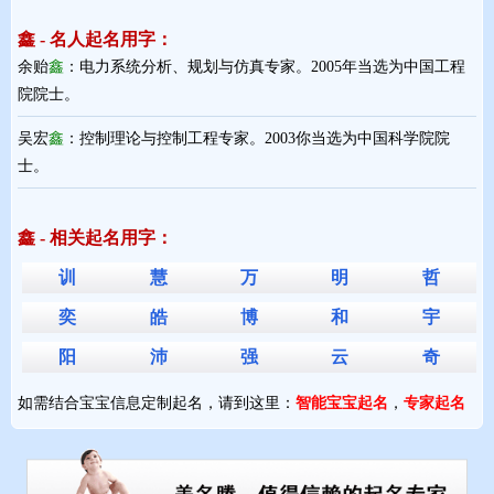
鑫 - 名人起名用字：
余贻
鑫
：电力系统分析、规划与仿真专家。2005年当选为中国工程
院院士。
吴宏
鑫
：控制理论与控制工程专家。2003你当选为中国科学院院
士。
鑫 - 相关起名用字：
训
慧
万
明
哲
奕
皓
博
和
宇
阳
沛
强
云
奇
如需结合宝宝信息定制起名，请到这里：
智能宝宝起名
，
专家起名