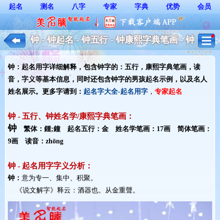
起名
测名
八字
专家
字典
优势
会员
钟 - 钟起名 - 钟五行 - 钟康熙字典笔画 - 钟
起名用字解释 - 男孩起名
钟：起名用字详细解释，包含钟字的：五行，康熙字典笔画，读
音，字义等基本信息，同时还包含钟字的男孩起名示例，以及名人
姓名展示。更多字请到：
起名字大全-起名用字
，
专家起名
钟 - 五行、钟姓名学/康熙字典笔画：
钟
繁体：鍾;鐘 起名五行：金 姓名学笔画：17画 简体笔画：
9画 读音：zhōng
钟 - 起名用字字义分析：
钟：
意为专一、集中、积聚。
《说文解字》释云：酒器也。从金重聲。 