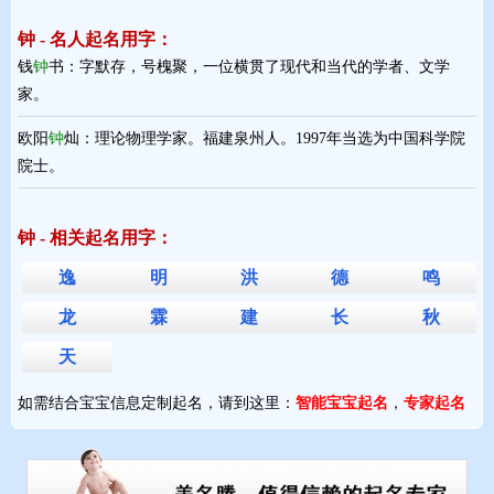
钟 - 名人起名用字：
钱
钟
书：字默存，号槐聚，一位横贯了现代和当代的学者、文学
家。
欧阳
钟
灿：理论物理学家。福建泉州人。1997年当选为中国科学院
院士。
钟 - 相关起名用字：
逸
明
洪
德
鸣
龙
霖
建
长
秋
天
如需结合宝宝信息定制起名，请到这里：
智能宝宝起名
，
专家起名