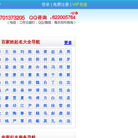
▼
登录
| 
免费注册
| 
VIP充值
百家姓起名大全导航
更多
李
王
张
刘
陈
杨
黄
赵
吴
周
徐
孙
马
朱
胡
郭
何
高
林
罗
郑
梁
谢
宋
唐
许
韩
冯
邓
曹
彭
曾
萧
田
董
袁
潘
于
蒋
蔡
余
杜
叶
程
苏
魏
吕
丁
任
沈
姚
卢
姜
崔
钟
谭
陆
汪
范
金
石
廖
贾
夏
韦
傅
方
白
邹
孟
熊
秦
邱
江
尹
薛
阎
段
雷
侯
龙
史
陶
黎
贺
顾
毛
郝
龚
邵
万
钱
严
覃
武
戴
莫
孔
向
汤
专家起名服务导航