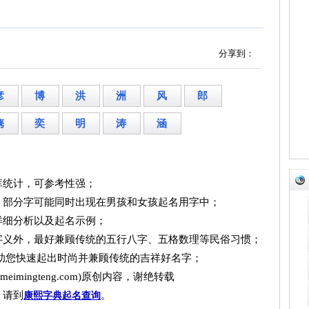
分享到：
彦
博
洪
洲
风
郎
隽
奕
明
涛
涵
库统计，可参考性强；
，部分字可能同时出现在男孩和女孩起名用字中；
详细分析以及起名示例；
字义外，最好兼顾传统的五行八字、五格数理等民俗习惯；
帮助您快速起出时尚并兼顾传统的吉祥好名字；
imingteng.com)原创内容，谢绝转载
，请到
。
康熙字典起名查询