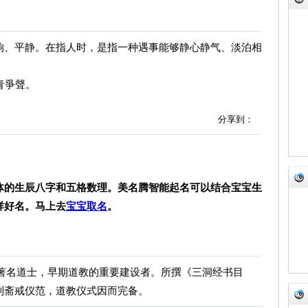
响、平静。在指人时，是指一种遇事能够静心静气、淡泊相
青爭聲。
分享到：
体的生辰八字和五格数理。美名腾智能起名可以结合宝宝生
祥好名。马上去
宝宝取名
。
朝宋著名道士，早期道教的重要建设者。所撰《三洞经书目
制斋戒仪范，道教仪式因而完备。