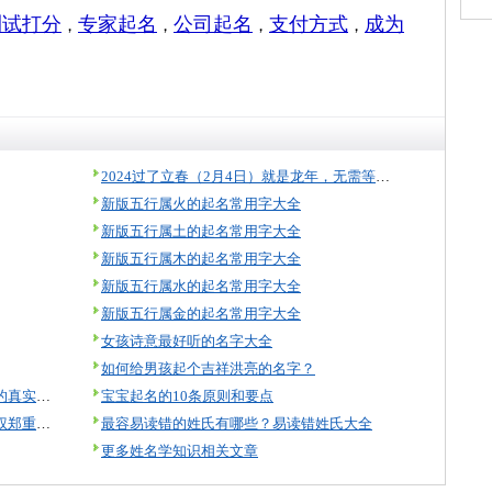
测试打分
专家起名
公司起名
支付方式
成为
，
，
，
，
2024过了立春（2月4日）就是龙年，无需等到过年！
新版五行属火的起名常用字大全
新版五行属土的起名常用字大全
新版五行属木的起名常用字大全
新版五行属水的起名常用字大全
新版五行属金的起名常用字大全
女孩诗意最好听的名字大全
如何给男孩起个吉祥洪亮的名字？
美名腾起名怎么样？来看看起名用户的真实评价！
宝宝起名的10条原则和要点
美名腾智能起名软件著作权及知识产权郑重声明
最容易读错的姓氏有哪些？易读错姓氏大全
更多姓名学知识相关文章