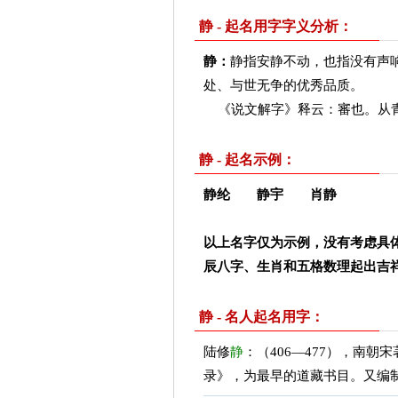
静 - 起名用字字义分析：
静：
静指安静不动，也指没有声
处、与世无争的优秀品质。
《说文解字》释云：審也。从
静 - 起名示例：
静纶 静宇 肖静
以上名字仅为示例，没有考虑具
辰八字、生肖和五格数理起出吉
静 - 名人起名用字：
陆修
静
：（406—477），南
录》，为最早的道藏书目。又编