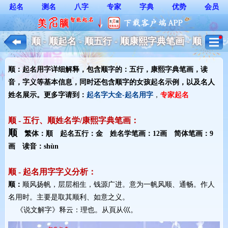
起名
测名
八字
专家
字典
优势
会员
顺 - 顺起名 - 顺五行 - 顺康熙字典笔画 - 顺
起名用字解释 - 女孩起名
顺：起名用字详细解释，包含顺字的：五行，康熙字典笔画，读
音，字义等基本信息，同时还包含顺字的女孩起名示例，以及名人
姓名展示。更多字请到：
起名字大全-起名用字
，
专家起名
顺 - 五行、顺姓名学/康熙字典笔画：
顺
繁体：順 起名五行：金 姓名学笔画：12画 简体笔画：9
画 读音：shùn
顺 - 起名用字字义分析：
顺：
顺风扬帆，层层相生，钱源广进。意为一帆风顺、通畅。作人
名用时。主要是取其顺利、如意之义。
《说文解字》释云：理也。从頁从巛。 