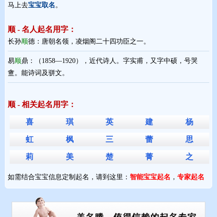
马上去
宝宝取名
。
顺 - 名人起名用字：
长孙
顺
德：唐朝名领，凌烟阁二十四功臣之一。
易
顺
鼎：（1858—1920），近代诗人。字实甫，又字中硕，号哭
盦。能诗词及骈文。
顺 - 相关起名用字：
喜
琪
英
建
杨
虹
枫
三
蕾
思
莉
美
楚
菁
之
如需结合宝宝信息定制起名，请到这里：
智能宝宝起名
，
专家起名