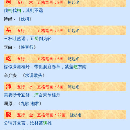
柯
五行：木 五格笔画：9画 
柯起名
伐
柯
伐
柯
，其则不远
诗经 - 《
伐柯
》
岳
五行：土 五格笔画：8画 
岳起名
三杯吐然诺，五
岳
倒为轻
李白 - 《
侠客行
》
屹
五行：土 五格笔画：6画 
屹起名
襟似潇湘桂岭，带似洞庭春草，紫盖
屹
东南
辛弃疾 - 《
水调歌头
》
沛
五行：水 五格笔画：8画 
沛起名
美要眇兮宜修，
沛
吾乘兮桂舟
屈原 - 《
九歌 湘君
》
骁
五行：金 五格笔画：22画 
骁起名
公谓其党言，汝材甚
骁
雄