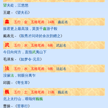
望
夫处，江悠悠
王建 - 《
望夫石
》
鑫
五行：金 五格笔画：24画 
鑫起名
扳君更上最高顶，莫羡千
鑫
游子鞍
戴表元 - 《
陈秀才问诗於余次韵赠之
》
武
五行：水 五格笔画：8画 
武起名
今日向何方，直指
武
夷山下
毛泽东 - 《
如梦令·元旦
》
法
五行：水 五格笔画：9画 
法起名
没缘
法
，转眼分离乍
邱圆 - 《
寄生草
》
巍
五行：土 五格笔画：21画 
巍起名
北上太行山，艰哉何
巍
巍
曹操 - 《
苦寒行
》