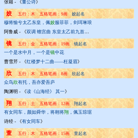
张籍 - 《
董公诗
》
姣
五行：木 五格笔画：9画 
姣起名
穆将愉兮太乙东皇，佩
姣
服菲菲，剑珥琳琅
阿鲁威 - 《
双调 蟾宫曲 东皇太乙前九首以楚辞九歌品成
》
镜
五行：金 五格笔画：19画 
镜起名
一个是水中月，一个是
镜
中花
曹雪芹 - 《
红楼梦十二曲——枉凝眉
》
欣
五行：木 五格笔画：8画 
欣起名
众鸟
欣
有托，吾亦爱吾庐
陶渊明 - 《
读《山海经》 其一
》
翔
五行：土 五格笔画：12画 
翔起名
有女同车，颜如舜华，将翱将
翔
，佩玉琼琚
诗经 - 《
有女同车
》
萱
五行：木 五格笔画：15画 
萱起名