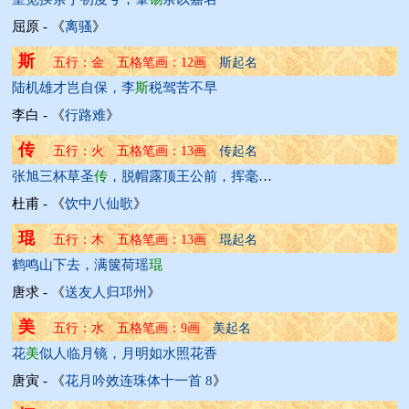
屈原 - 《
离骚
》
斯
五行：金 五格笔画：12画 
斯起名
陆机雄才岂自保，李
斯
税驾苦不早
李白 - 《
行路难
》
传
五行：火 五格笔画：13画 
传起名
张旭三杯草圣
传
，脱帽露顶王公前，挥毫落纸如云烟
杜甫 - 《
饮中八仙歌
》
琨
五行：木 五格笔画：13画 
琨起名
鹤鸣山下去，满箧荷瑶
琨
唐求 - 《
送友人归邛州
》
美
五行：水 五格笔画：9画 
美起名
花
美
似人临月镜，月明如水照花香
唐寅 - 《
花月吟效连珠体十一首 8
》