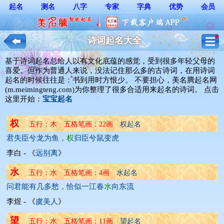
起名
测名
八字
专家
字典
优势
会员
诗词起名大全
基于诗词起名总给人以有文化底蕴的感觉，受到很多年轻父母的
喜爱。但作为普通人来说，没法记住那么多的古诗词，在用诗词
起名的时候往往是：书到用时方恨少。 不要担心，美名腾起名网
(m.meimingteng.com)为你整理了很多合适用来起名的诗词。 点击
这里开始：
宝宝起名
权
五行：木 五格笔画：22画 
权起名
君失臣兮龙为鱼，
权
归臣兮鼠变虎
李白 - 《
远别离
》
水
五行：水 五格笔画：4画 
水起名
问君能有几多愁，恰似一江春
水
向东流
李煜 - 《
虞美人
》
望
五行：水 五格笔画：11画 
望起名