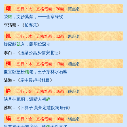
耀
五行：火 五格笔画：20画 
耀起名
荣
耀
，文步紫禁，一一金章绿绶
李清照 - 《
长寿乐
》
凯
五行：木 五格笔画：12画 
凯起名
旋应献
凯
入，麟阁伫深功
李白 - 《
送梁公昌从信安北征
》
楠
五行：木 五格笔画：13画 
楠起名
廉宣卧壑松
楠
老，王子穿林水石幽
陆游 - 《
庵中晨起书触目
》
静
五行：金 五格笔画：16画 
静起名
缺月挂疏桐，漏断人初
静
苏轼 - 《
卜算子 黄州定慧院寓居作
》
锡
五行：金 五格笔画：16画 
锡起名
皇览揆余于初度兮，肇
锡
余以嘉名