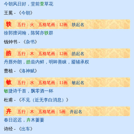
今朝风日好，堂前
萱
草花
王冕 - 《
今朝
》
轶
五行：火 五格笔画：12画 
轶起名
徐郭擅词翰，陈髯亦
轶
群
钱钟书 - 《
杂书
》
皓
五行：木 五格笔画：12画 
皓起名
丹唇外朗，
皓
齿内鲜，明眸善睐，靥辅承权
曹植 - 《
洛神赋
》
敏
五行：水 五格笔画：11画 
敏起名
敏
捷诗千首，飘零酒一杯
杜甫 - 《
不见（近无李白消息）
》
卉
五行：木 五格笔画：5画 
卉起名
春日迟迟，
卉
木萋萋
诗经 - 《
出车
》