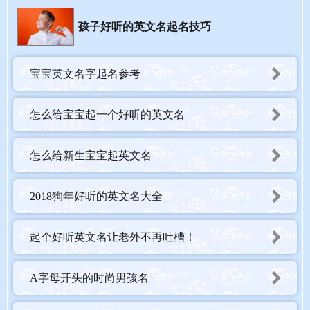
国家事务中扮演角色。凯瑟琳还
是一个王室名字：在英格兰，亨利
孩子好听的英文名起名技巧
八世的第一任妻子是 Katherine of Aragon（1485–1536年），亨利五
世和查理二世的妻子也都叫凯瑟琳。Katherine 一名的拼写也出现
宝宝英文名字起名参考
过很多种形式，如
Catherine, Catharine, Katheryn, Kathryn 和
Cathryn。
怎么给宝宝起一个好听的英文名
Ⅲ 英国皇室名——Diana 戴安娜
怎么给新生宝宝起英文名
5月4日，为了纪念小公主降生，威斯敏斯特教堂敲响了钟声，英国
皇家礼炮队还在海德公园和伦敦塔鸣起了礼炮。
英国媒体报道称，当夏洛特公主的名字通过推特公布后，几分钟内
2018狗年好听的英文名大全
就传遍世界。“这是一个十分可爱的名字。”一位名叫莫纳什的女子
写道：“选得太好了。”很多人因为名字中含有“戴安
娜”欣喜不
起个好听英文名让老外不再吐槽！
已。“很高兴名字中有戴安娜，这是对戴安娜王妃的致敬。”史蒂芬
妮·克拉克在推特上写道。
A字母开头的时尚男孩名
Ⅳ 英国皇室名——Henry 亨利