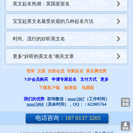
英文起名热潮：英国皇室名
男性名字。这是一个常年流行的名字，源自法语，经由诺曼人带入
英国，曾是八任英格兰国王的名字。这一源于法语的名字有着日耳
宝宝起英文名最受欢迎的几种起名方法
曼语词源，由haim “home”+ ric “power, ruler” 组
合而成。在十七世
纪，Henry 的拼写方式才变为标准形式，这主要是受其拉丁语形式
时尚、流行的好听英文名
Henricus 和法语形式 Henri 的影响。它也有着多个昵称形式，如
Hal, Hank 和 Harry（其中的 Harry
也是一个独立名字的拼写方式，
更多“好听的英文名”相关文章
词义与 Henry 不同，此处不详释）。
登录
注册
自助会员
专家起名
美名腾优势
VIP会员购买
申请专家起名
支付方式
更多
下载客户端
触屏版
电脑版
我们的优势
咨询微信：
mmt5067
（工作时间）
mmt5068
（其余时间），QQ：：
622005764
电话咨询：
187 0137 3205