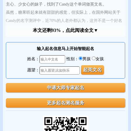
主心、少女心的妹子，找到了Candy这个单词做英文名。
虽然，糖果听起来就有甜甜的感觉，但实际上，在国外网站关于
Candy的名字测评中，近70%的人老外都认为，这并不是一个好名
字。老外会觉得你这个人很不认真。就像你听到老外介绍自己
的中
本文还剩93%，点此阅读全文▼
文名是榴莲一样......更不用说，在名字网站上查不到的Sugar、
Sweet、Castle了....
输入起名信息马上开始智能起名
姓名：
性别：
男孩
女孩
愿望：