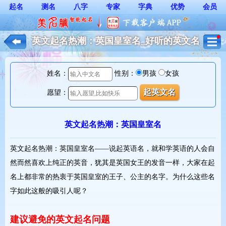
起名
测名
八字
专家
字典
优势
会员
英文起名热潮：英国皇室名_好听的英文名
*
姓名：
性别：
男孩
女孩
愿望：
英文起名热潮：英国皇室名
英文起名热潮：英国皇室名——说起英语名，就和学英语的人会自
然而然喜欢上纯正的英音，犹其是英国女王的发音一样，大家在起
名上都非常的热衷于英国皇室的王子、公主的名字。为什么这些名
字如此这般的吸引人呢
？
建议避免的英文起名问题