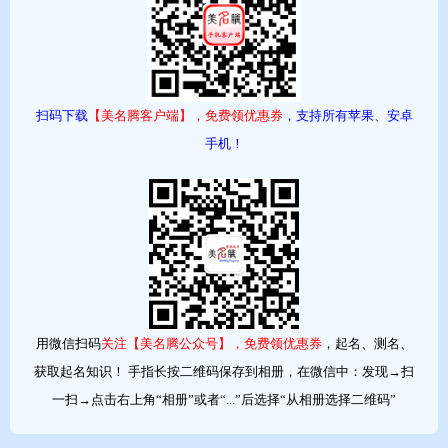
英国皇室英文名
英国皇室的名字当然是非常的有讲究，我相信这也是它为什么能轻
扫码下载
【美名腾客户端】，免费领优惠券
，支持所有苹果、安卓
易引起起名热潮的原因之一了。现在，英国皇室名来了。
手机！
Ⅰ 英国皇室名——George 乔治
男性名字，源自希腊语 Georgios，经由古法语和古拉丁语引入。希
腊名称由 geo¯rgos（farmer）一词派生而来，该词由 ge¯ “earth”+
ergein “to work” 组成。这也是几位早期圣徒的
名字，包括传说中的
人物，现在的英格兰（也是德国和葡萄牙）守护神圣乔治。今天，
英格兰国旗为白底红十字旗，通称圣乔治旗。倘若这位圣人真的存
用微信扫码
关注【美名腾公众号】，免费领优惠券
，起名、测名、
在过，那他或许会在巴勒斯坦被迫害
致死，因为戴克里先大帝在第
获取起名知识！ 手指长按二维码保存到相册，在微信中：发现→扫
四世纪初时受人唆使对基督徒展开逼害。
一扫→点击右上角“相册”或者“...”后选择“从相册选择二维码”
民间传说中，那位杀死巨龙的英雄其实是中世纪意大利人创造