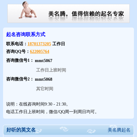
的。相比更为西方的宗教，他曾经很长一段时间是东正教中的重要
圣人，他的名字在中世纪的英格兰，或是哪怕是在十四世纪
时已经
成为英格兰守护神后也不常提起。受到欢迎的真正冲击来自英格兰
起名咨询联系方式
第一任国王乔治之时。他继承英国王位，成为汉诺威王朝的第一位
国王，但他母语是德文，不会讲流利的英文，因此
带来大量德国家
联系电话：
18701373205
工作日
臣。从那以后，乔治就成为英国最为流行的男性名字之一。
咨询QQ号：
622005764
咨询微信号1：
Ⅱ
英国皇室名——Katherine 凯瑟琳
工作日上班时间
女性名字，英语形式是在307年亚历山大市殉难的一位圣徒之名。
咨询微信号2：
故事大概是说，她因为信基督教而被宣判以车轮碾压致死。然而，
其它时间
车轮竟奇迹般散架了，于是改为斩首。最早提及这位女性的
资料是
以希腊文写就，她的名字写做 Aikaterine¯。这个名字词源不得而
说明：在线咨询时间9:30 - 21:30。
知，但在早期，这与希腊的形容词 katharos（pure/ 纯洁）相关。这
电话工作日上班时间，微信/QQ周一到周日均可。
也导致了词中间的元音变为-th-后的拼写形式
Katharine。后来也出
现几位叫这个名字的圣徒，包括神秘的 St Katherine of Siena（锡耶
好听的英文名
美名腾起名
纳圣凯瑟琳，1347–80年），她不仅过着一种冥思似的生活，还在