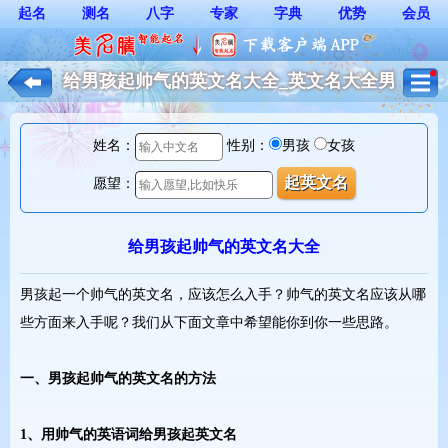
起名
测名
八字
专家
字典
优势
会员
给男孩起帅气的英文名大全_英文名大全男
孩*
姓名：
性别：
男孩
女孩
愿望：
给男孩起帅气的英文名大全
男孩起一个帅气的英文名，应该怎么入手？帅气的英文名应该从哪
些方面来入手呢？我们从下面文章中希望能你到你一些思路。
一、男孩起帅气的英文名的方法
1、用帅气的英语词给男孩起英文名