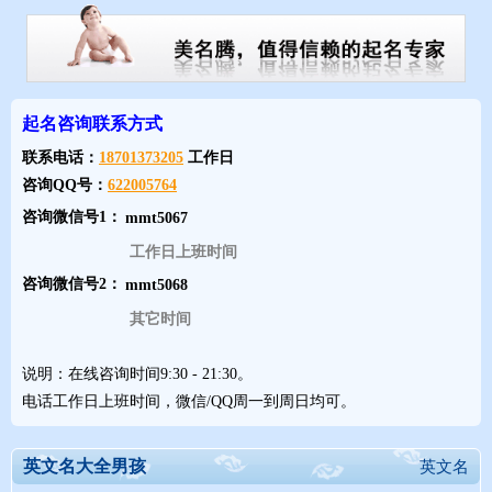
Ryan小国王
Andrew男子气的
起名咨询联系方式
Jaden感恩的，绿石
联系电话：
18701373205
工作日
咨询QQ号：
622005764
Zachary天神铭记的
咨询微信号1：
工作日上班时间
Brayden广阔的草地
咨询微信号2：
其它时间
Nathan施予者
说明：在线咨询时间9:30 - 21:30。
Noah休闲的，舒适的
电话工作日上班时间，微信/QQ周一到周日均可。
Joseph上帝将再赐子
英文名大全男孩
英文名