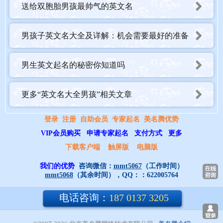
送给双胞胎男孩最帅气的英文名
Abbott 艾布特 希伯来 父性的；伟大的精神。
男孩子英文名大全及详解：机会需要最好的准备
Abel， 亚伯， 拉丁， 生命；呼吸。
男生英文起名的秘密你知道吗
Abner， 艾布纳 希伯来 睿智；有智慧 。
更多“英文名大全男孩”相关文章
Abraham 亚伯拉罕， 希伯来 崇高的父亲；众人之父。
登录
注册
自助会员
专家起名
美名腾优势
Adair， 亚岱尔 苏格兰，爱尔兰 犹如像树般坚强。
VIP会员购买
申请专家起名
支付方式
更多
下载客户端
触屏版
电脑版
Adam， 亚当， 希伯来 天下第一个男人，聪明的人
我们的优势
咨询微信：
mmt5067
（工作时间）
mmt5068
（其余时间），QQ：：
622005764
Addison 艾狄生 英国， 亚当的后代。
电话咨询：
187 0137 3205
Adolph， 阿道夫 德国， 高贵的狼。