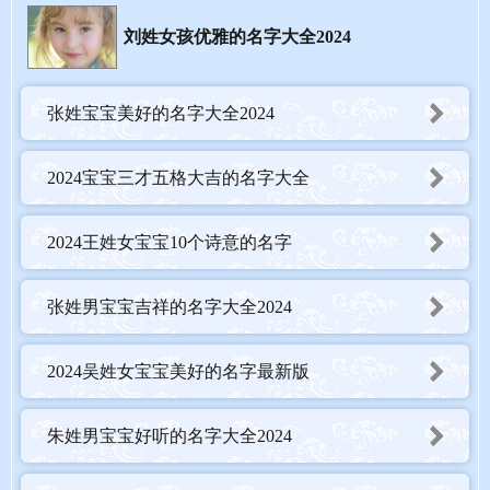
氵。
刘姓女孩优雅的名字大全2024
字义云表示盛多、云彩、云霄；波表示流水、波光、波浪，意义优
美。
张姓宝宝美好的名字大全2024
音律朱、云、波的读音是zhū、yún、bō，声调为阴平、阳平、阴
平，音律优美，朗朗上口。
2024宝宝三才五格大吉的名字大全
【朱瀚舟】
2024王姓女宝宝10个诗意的名字
瀚从生肖上看，生肖为龙，名字中应有氵部首为吉，瀚的部首为
氵。
张姓男宝宝吉祥的名字大全2024
舟舟取自您指定的第2个字的用字为舟。从生辰八字上看，名字中
需有金相助，舟字的五行属性为金。
2024吴姓女宝宝美好的名字最新版
字义瀚表示浩大、广大、瀚浩；舟表示轻舟、泛舟、龙舟，意义优
美。
朱姓男宝宝好听的名字大全2024
音律朱、瀚、舟的读音是zhū、hàn、zhōu，声调为阴平、去声、阴
平，音律优美，朗朗上口。