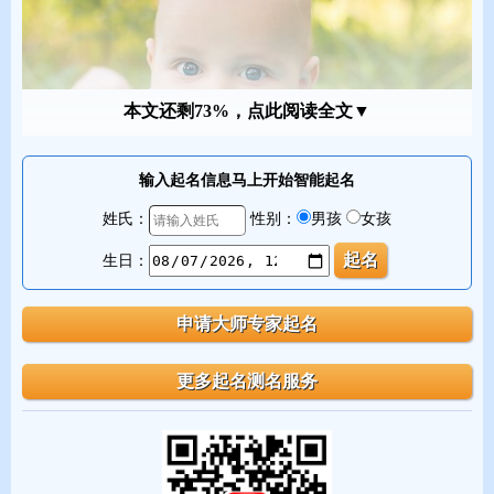
本文还剩73%，点此阅读全文▼
输入起名信息马上开始智能起名
姓氏：
性别：
男孩
女孩
生日：
朱姓男宝宝好听的名字参考2024
【朱思涛】
涛从生肖上看，生肖为龙，名字中应有氵部首为吉，涛的部首为
氵。