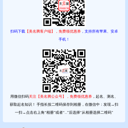
字义思表示思齐、思谋、思路；涛表示涛波、涛雷、涛雪，意义优
美。
音律朱、思、涛的读音是zhū、sī、tāo，声调为阴平、阴平、阴
平，音律较好。
扫码下载
【美名腾客户端】，免费领优惠券
，支持所有苹果、安卓
手机！
【朱益锋】
从生肖上看，生肖为龙，名字中应有钅部首为吉，锋的部首为钅。
字义益表示增加、益处、益智；锋表示锐利、锐势、锋气，意义优
美。
音律朱、益、锋的读音是zhū、yì、fēng，声调为阴平、去声、阴
平，音律优美，朗朗上口。
用微信扫码
关注【美名腾公众号】，免费领优惠券
，起名、测名、
获取起名知识！ 手指长按二维码保存到相册，在微信中：发现→扫
一扫→点击右上角“相册”或者“...”后选择“从相册选择二维码”