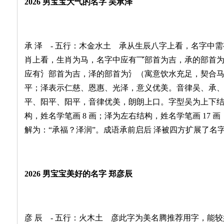
2026 男宝宝大气的名字 吴承泽
承 泽 - 五行：木金水土 承从生辰八字上看，名字中
肖上看，生肖为马，名字中应有乛部首为吉，承的部首
应有氵部首为吉，泽的部首为氵（寓意饮水充足，契合
平；泽表示仁慈、恩惠、光泽，意义优美。音律吴、承、泽的读
平、阳平、阳平，音律优美，朗朗上口。字型吴为上下结构
构，姓名学笔画 8 画；泽为左右结构，姓名学笔画 17
解为：“承福？泽润”。成语承前启后 泽被四方扩展了名
2026 男宝宝美好的名字 郑彦辰
彦 辰 - 五行：火木土 彦此字为美名腾推荐用字，能