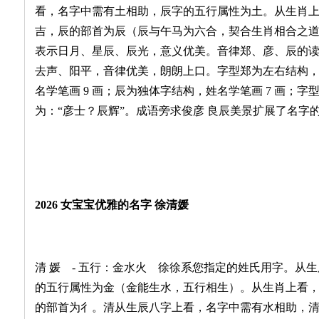
看，名字中需有土相助，辰字的五行属性为土。从生肖
吉，辰的部首为辰（辰与午马为六合，契合生肖相合之
表示日月、星辰、辰光，意义优美。音律郑、彦、辰的读音是 z
去声、阳平，音律优美，朗朗上口。字型郑为左右结构，姓
名学笔画 9 画；辰为独体字结构，姓名学笔画 7 画；
为：“彦士？辰辉”。成语旁求俊彦 良辰美景扩展了名字
2026 女宝宝优雅的名字 徐清媛
清 媛 - 五行：金水火 徐徐系您指定的姓氏用字。从
的五行属性为金（金能生水，五行相生）。从生肖上看
的部首为彳。清从生辰八字上看，名字中需有水相助，