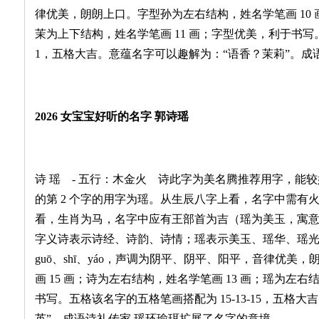
律优美，朗朗上口。字型孙为左右结构，姓名学笔画 10 
茉为上下结构，姓名学笔画 11 画；字型优美，利于书写。五
1，五格大吉。意蕴名字可以趣解为：“语香？茉莉”。成
2026 女宝宝好听的名字 郭诗瑶
诗 瑶 - 五行：木金火 诗此字为美名腾推荐用字，能
的第 2 个字的用字为瑶。从生辰八字上看，名字中需有
看，生肖为马，名字中应有王部首为吉（瑶为美玉，寓
字义诗表示诗经、诗韵、诗情；瑶表示美玉、瑶华、瑶
guō、shī、yáo，声调为阴平、阴平、阳平，音律优
画 15 画；诗为左右结构，姓名学笔画 13 画；瑶为左右
书写。五格该名字的五格笔画搭配为 15-13-15，五格
英”。成语诗礼传家 瑶环瑜珥扩展了名字的意境。