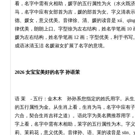
看，名字中需有火相助，媛字的五行属性为火（水火既
马，名字中应有女部首为吉，媛的部首为女。字义清表
德、媛女，意义优美。音律徐、清、媛的读音是 xú、qīn
律优美，朗朗上口。字型徐为左右结构，姓名学笔画 10 
媛为左右结构，姓名学笔画 12 画；字型优美，利于书写
成语冰清玉洁 名媛淑女扩展了名字的意境。
2026 女宝宝美好的名字 孙语茉
语 茉 - 五行：金木木 孙孙系您指定的姓氏用字。从
的五行属性为金。从生肖上看，生肖为马，名字中应有
六合，契合生肖吉祥之道）。语此字为美名腾推荐用字
字上看，名字中需有木相助，茉字的五行属性为木。字
莉、茉莉花，意义优美。音律孙、语、茉的读音是 sūn、