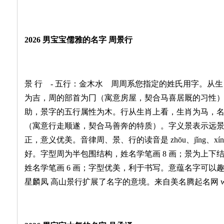
2026 男宝宝儒雅的名字 周景行
景 行 - 五行：金木水 周周系您指定的姓氏用字。从
为吉，周的部首为冂（寓意房屋，契合马喜居厩的习性
助，景字的五行属性为木。行从生肖上看，生肖为马，
（寓意行走顺遂，契合马善奔的特质）。字义景表示远
正，意义优美。音律周、景、行的读音是 zhōu、jǐng、
好。字型周为半包围结构，姓名学笔画 8 画；景为上下结
姓名学笔画 6 画；字型优美，利于书写。意蕴名字可以
星麟凤 高山景行扩展了名字的意境。来自美名腾起名网 www.mei