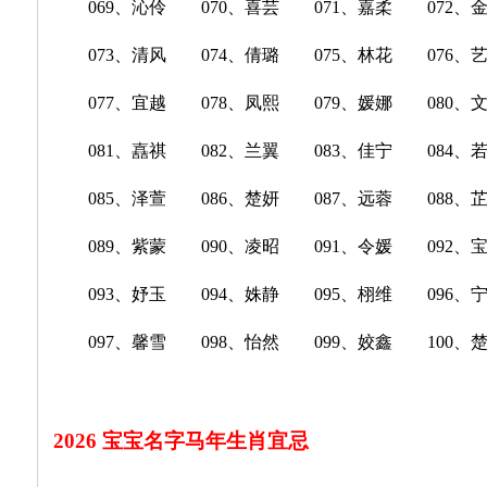
069、沁伶 070、喜芸 071、嘉柔 072、
073、清风 074、倩璐 075、林花 076、
077、宜越 078、凤熙 079、媛娜 080、
081、嚞祺 082、兰翼 083、佳宁 084、
085、泽萱 086、楚妍 087、远蓉 088、
089、紫蒙 090、凌昭 091、令媛 092、
093、妤玉 094、姝静 095、栩维 096、
097、馨雪 098、怡然 099、姣鑫 100、
2026 宝宝名字马年生肖宜忌