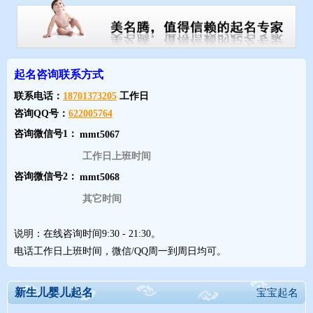
✿✿秀绮
秀的义符是禾，本指谷物吐穗开花，白居易《杜陵臾》有“麦苗不
起名咨询联系方式
秀多黄花”句；也指草木之花，汉武帝《秋风辞》云：“兰有秀兮菊
联系电话：
18701373205
工作日
有芬，携佳人兮不能忘”；又指高出，古语有：“木秀于林，风必折
咨询QQ号：
622005764
之”，引申指才能出众、优秀；此外还有美好、秀丽，欧阳修《醉
咨询微信号1：
翁亭记》云：“望之蔚然而深秀者，琅琊也。”
绮指有花纹或图案的丝织品，张俞《蚕妇》诗云：“遍身罗统者，
工作日上班时间
不是养蚕人。”又指华丽。美盛。人名多用后一层意思，例如绮
咨询微信号2：
云，指美丽如刻绘的云彩，江淹《学梁兔园赋》云：“乃有绮云之
其它时间
馆， 霞之台。”此外还有文绮、史绮等。
说明：在线咨询时间9:30 - 21:30。
电话工作日上班时间，微信/QQ周一到周日均可。
✿✿芷曼
新生儿婴儿起名
宝宝起名
芷是一种香草，是一年生草本植物，又叫白芷，屈原作品中多用它
比喻优美的品质，如《离骚》日：“扈江离与芷兮，纫秋兰以为