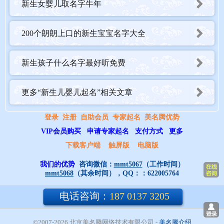
新生女婴儿取名字牛年
200个朗朗上口的新生宝宝名字大全
新生孩子什么名字最好听免费
更多“新生儿婴儿起名”相关文章
新出生宝宝起名字女大全
登录
注册
自助会员
专家起名
美名腾优势
名字对女孩来说是比较重要的，在给女宝宝起名的时候，大家都希
VIP会员购买
申请专家起名
支付方式
更多
望女宝宝的名字，代表一种积极向上，寓意美好，生活富贵，德艺
下载客户端
触屏版
电脑版
双馨，人生一帆风顺，幸福美满，这样种寓意的名字。
我们的优势
咨询微信：
mmt5067
（工作时间）
mmt5068
（其余时间），QQ：：
622005764
锦亭 子涵 雪曼 紫璨
北书 盛歆 淑姝 杰宝
电话咨询：
187 0137 3205
曼琪 嘉霖 玮莉 清水
学鑫 绵婷 小敏 嘉茹
©2007-2026 北京美名腾网络技术有限公司
- 
美名腾介绍