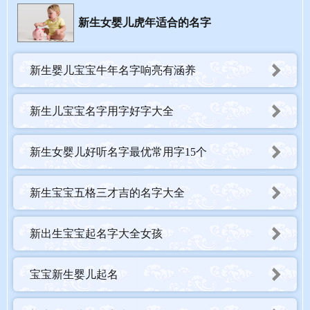
佩。” 芷的香美正与人的优美品质吻合，故多被用于女人名，例
新生女婴儿虎年适合的名字
如：邓芷、刘芷芸等。
曼本指长，曼声即拉长声调，《诗经•鲁颂•闷宫》：“孔曼且
新生婴儿宝宝牛年名字响亮有涵养
硕”（很长很长）。另一个意思是柔美、细腻，《韩非子•扬
权》：“曼理皓齿”（细腻的皮肤，洁白的牙齿）。人名多用后一层
新生儿宝宝名字用字好字大全
意思，例如，赵一曼。詹曼华等。又有曼丽，意即美丽，语见《后
汉书•杜笃传》引《论都赋》云：“曼丽之容，不悦于目；郑卫之
新生女婴儿好听名字最优常用字15个
声，不过于耳。”
新生宝宝五格三才吉的名字大全
新出生宝宝起名字大全女孩
宝宝新生婴儿起名