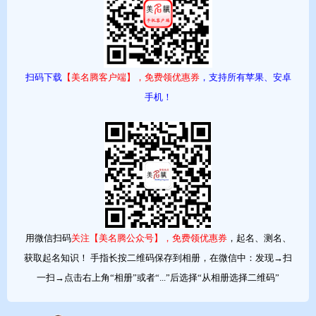
新出生女宝宝名字欣赏
方法有一定了解了，但是新出生的女宝宝适合起什么样的名字呢，
扫码下载
【美名腾客户端】，免费领优惠券
，支持所有苹果、安卓
下面是一些新出生女宝宝名字，有内涵，有寓意，名字优雅大方，
手机！
适合给不同的宝宝使用。
✿✿彩薇
彩的意义比较丰富，如称赞夸奖的欢呼声：喝彩；博彩或其他游戏
中给得胜者的奖励：中头彩。一般意义有两个，一是指彩色的丝
绸，例如剪彩、张灯结彩，这个意义上的彩过去写作绕；一是指彩
色、光彩，江淹《别赋》：“日下壁而沉彩，月上轩而飞光。”
用微信扫码
关注【美名腾公众号】，免费领优惠券
，起名、测名、
薇古指巢菜，《诗经•召南•草虫》：“陟彼南山，言采其激”；又指
获取起名知识！ 手指长按二维码保存到相册，在微信中：发现→扫
花，如蔷总紫藤。人名多取后一层意义。其中单名较多，双名有蒋
一扫→点击右上角“相册”或者“...”后选择“从相册选择二维码”
碧薇、张紫薇等。