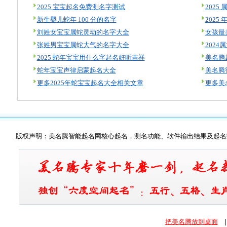
2025 宝宝起名免费测名字测试
202
新生婴儿蛇年 100 分的名字
202
刘姓女宝宝属蛇灵动的名字大全
女孩最
张姓男宝宝属蛇大气的名字大全
202
2025 蛇年宝宝用什么字起名好听吉祥
蛇年宝宝声律启蒙起名大全
更多2025年蛇宝宝起名大全相关文章
更多美
版权声明：美名腾智能起名网核心起名，测名功能、软件输出结果及起名
把美名腾放到桌面
|