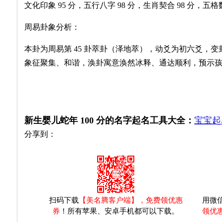
文化印象 95 分，五行八字 98 分，生肖契合 98 分，五格数
周易卦象分析：
本卦为周易第 45 卦萃卦（泽地萃），动爻为初六爻，变
象征聚集、和谐，涣卦寓意涣然冰释、通达顺利，预示
新生婴儿蛇年 100 分的名字起名工具大全：
宝宝起
分享到：
扫码下载
【美名腾客户端】，免费领优惠
用微
券
！所有苹果、安卓手机都可以下载。
领优