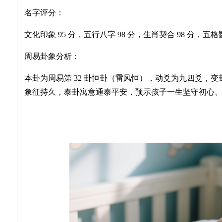
名字评分：
文化印象 95 分，五行八字 98 分，生肖契合 98 分，五格数
周易卦象分析：
本卦为周易第 32 卦恒卦（雷风恒），动爻为九四爻，变
象征持久，泰卦寓意通泰平安，预示孩子一生坚守初心