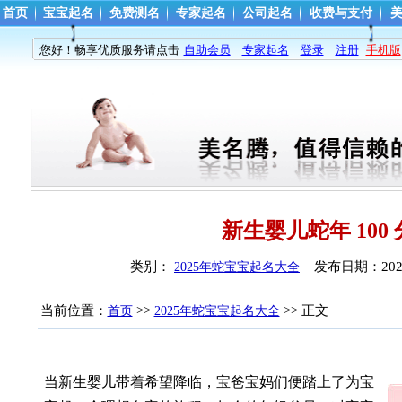
首页
宝宝起名
免费测名
专家起名
公司起名
收费与支付
您好！畅享优质服务请点击
自助会员
专家起名
登录
注册
手机版
新生婴儿蛇年 100
类别： 
发布日期：
202
2025年蛇宝宝起名大全
当前位置：
>> 
>> 正文
首页
2025年蛇宝宝起名大全
当新生婴儿带着希望降临，宝爸宝妈们便踏上了为宝