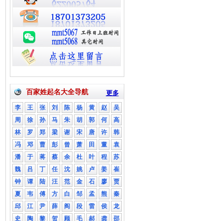
百家姓起名大全导航
更多
李
王
张
刘
陈
杨
黄
赵
吴
周
徐
孙
马
朱
胡
郭
何
高
林
罗
郑
梁
谢
宋
唐
许
韩
冯
邓
曹
彭
曾
萧
田
董
袁
潘
于
蒋
蔡
余
杜
叶
程
苏
魏
吕
丁
任
沈
姚
卢
姜
崔
钟
谭
陆
汪
范
金
石
廖
贾
夏
韦
傅
方
白
邹
孟
熊
秦
邱
江
尹
薛
阎
段
雷
侯
龙
史
陶
黎
贺
顾
毛
郝
龚
邵