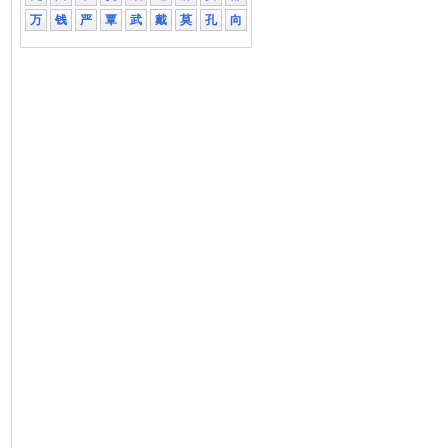
万
钱
严
覃
武
戴
莫
孔
向