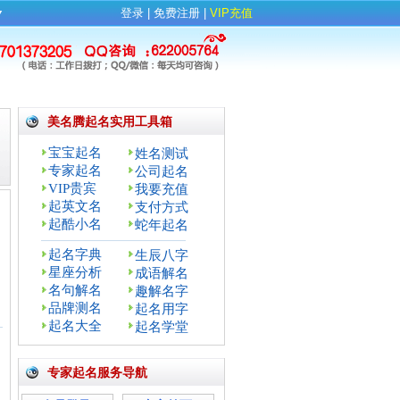
▼
登录
| 
免费注册
| 
VIP充值
美名腾起名实用工具箱
宝宝起名
姓名测试
专家起名
公司起名
VIP贵宾
我要充值
起英文名
支付方式
起酷小名
蛇年起名
起名字典
生辰八字
星座分析
成语解名
名句解名
趣解名字
品牌测名
起名用字
：
起名大全
起名学堂
专家起名服务导航