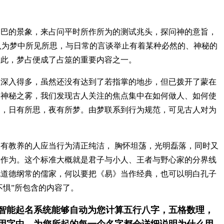
的景象，来占问平时所作所为的测试兆头，探问神的意旨，
 认为梦中所见所思，与日常的言谈举止有着某种必然的、神秘的
因此，梦占便成了占筮的重要内容之一。
入得多，虽然还没有达到了若指掌的地步，但已拨开了蒙在
过神秘之雾，我们发现古人关注的焦点集中在如何做人、如何使
道，日有所思，夜有所梦。由梦联系到行为规范，可见古人对为
教养的人应当行为清正纯洁， 胸怀坦荡，光明磊落，同时又
所作为。这个标准大概就是君子与小人、王者与野心家的分界线
伦道德纲常的儒家，何以要把《易》当作经典，也可以明白孔子
不惧”所包含的内容了。
智能起名系统能够自动为您计算五行八字，五格数理，
用字中，为您所起的每一个名字都会详细说明为什么用