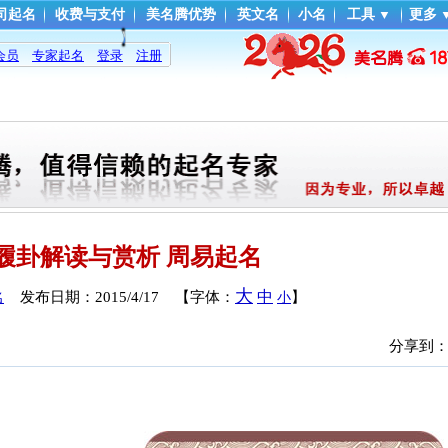
司起名
收费与支付
美名腾优势
英文名
小名
工具
▼
更多
会员
专家起名
登录
注册
履卦解读与赏析 周易起名
大
中
发布日期：
2015/4/17
【字体：
】
名
小
分享到