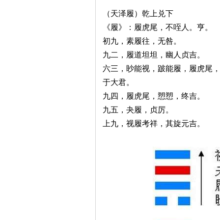
（天泽履）乾上兑下
《履》：履虎尾，不咥人。亨。
初九，素履往，无咎。
九二，履道坦坦，幽人贞吉。
六三，眇能视，跛能履，履虎尾
于大君。
九四，履虎尾，愬愬，终吉。
九五，夬履，贞厉。
上九，视履考祥，其旋元吉。