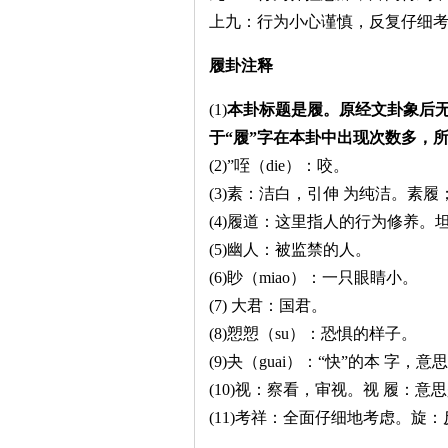
上九：行为小心谨慎，反复仔细
履卦注释
(1)
本卦标题是履。原经文卦象后无
于“履”字在本卦中出现次数多，
(2)”咥（die）：咬。
(3)素：洁白，引伸 为纯洁。素
(4)履道：这里指人的行为修养。
(5)幽人：被监禁的人。
(6)眇（miao）：一只眼睛小。
(7) 大君：国君。
(8)愬愬（su）：恐惧的样子。
(9)夬（guai）：“快”的本 
(10)视：察看，审视。视 履：意
(11)考祥：全面仔细地考虑。旋