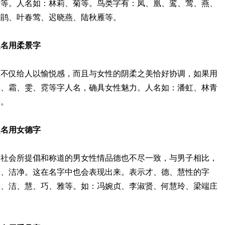
薇等。人名如：林莉、菊等。鸟类字有：凤、凰、鸾、莺、燕、
紫鹃、叶春莺、迟晓燕、陆秋雁等。
字起名用柔景字
，不仅给人以愉悦感，而且与女性的阴柔之美恰好协调，如果用
冰、霜、雯、霓等字人名，确具女性魅力。人名如：潘虹、林青
等。
字起名用女德字
，社会所提倡和称道的男女性情品德也不尽一致，与男子相比，
静、洁净。这在名字中也会表现出来。表示才、德、慧性的字
静、洁、慧、巧、雅等。如：冯婉贞、李淑贤、何慧玲、梁端庄