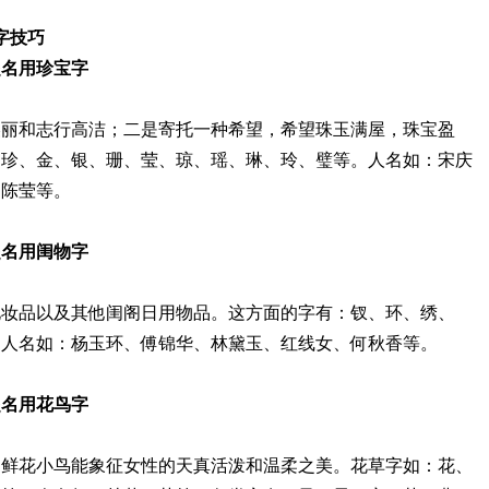
用字技巧
字起名用珍宝字
美丽和志行高洁；二是寄托一种希望，希望珠玉满屋，珠宝盈
、珍、金、银、珊、莹、琼、瑶、琳、玲、璧等。人名如：宋庆
、陈莹等。
字起名用闺物字
化妆品以及其他闺阁日用物品。这方面的字有：钗、环、绣、
。人名如：杨玉环、傅锦华、林黛玉、红线女、何秋香等。
字起名用花鸟字
为鲜花小鸟能象征女性的天真活泼和温柔之美。花草字如：花、