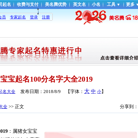
司起名
收费与支付
美名腾优势
英文名
小名
工具
▼
更多
会员
专家起名
登录
注册
宝宝起名100分名字大全2019
大
中
发布日期：
2018/8/9
【字体：
】
宝起名大全
小
>> 正文
分享到
名大全
19
：属猪女宝宝