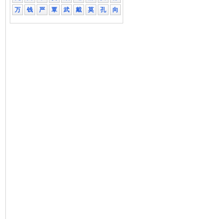
万
钱
严
覃
武
戴
莫
孔
向