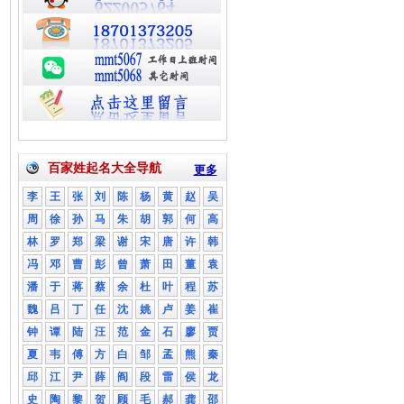
百家姓起名大全导航
更多
李
王
张
刘
陈
杨
黄
赵
吴
周
徐
孙
马
朱
胡
郭
何
高
林
罗
郑
梁
谢
宋
唐
许
韩
冯
邓
曹
彭
曾
萧
田
董
袁
潘
于
蒋
蔡
余
杜
叶
程
苏
魏
吕
丁
任
沈
姚
卢
姜
崔
钟
谭
陆
汪
范
金
石
廖
贾
夏
韦
傅
方
白
邹
孟
熊
秦
邱
江
尹
薛
阎
段
雷
侯
龙
史
陶
黎
贺
顾
毛
郝
龚
邵