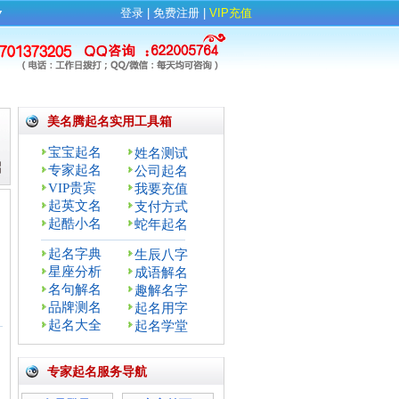
▼
登录
| 
免费注册
| 
VIP充值
美名腾起名实用工具箱
宝宝起名
姓名测试
专家起名
公司起名
VIP贵宾
我要充值
起英文名
支付方式
起酷小名
蛇年起名
起名字典
生辰八字
星座分析
成语解名
名句解名
趣解名字
品牌测名
起名用字
：
起名大全
起名学堂
专家起名服务导航