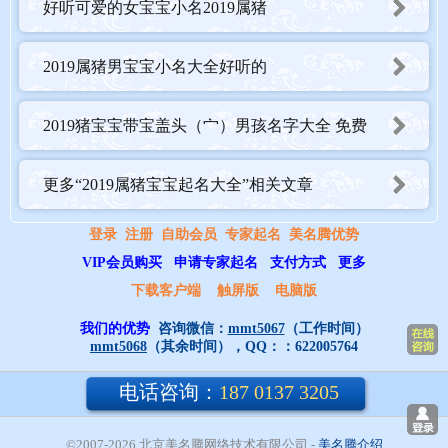
好听可爱的女宝宝小名2019属猪
2019属猪男宝宝小名大全好听的
2019猪宝宝带宝盖头（宀）男孩名字大全 免费
2019猪年12月/十二月生宝宝起名名字大全
更多“2019属猪宝宝起名大全”相关文章
1、2019猪年12月/十二月生宝宝起名宜用部首和字形
登录
注册
自助会员
专家起名
美名腾优势
猪年出生的人：
VIP会员购买
申请专家起名
支付方式
更多
起名宜有：豆、米、鱼、水、金、玉、月、木、人、山、土、艹、
下载客户端
触屏版
电脑版
氵、亻等部首为吉。比如给宝宝起名可以是：李欣月、王金润、刘
我们的优势
咨询微信：
mmt5067
（工作时间）
国鳞等。
mmt5068
（其余时间），QQ：：
622005764
2、2019猪年12月/十二月生宝宝起名宜用“田”字形。
电话咨询：
187 0137 3205
代表猪在田间有五谷杂粮可食，自在逍遥，如：田、甲、留等。
©2007-2026 北京美名腾网络技术有限公司
- 
美名腾介绍