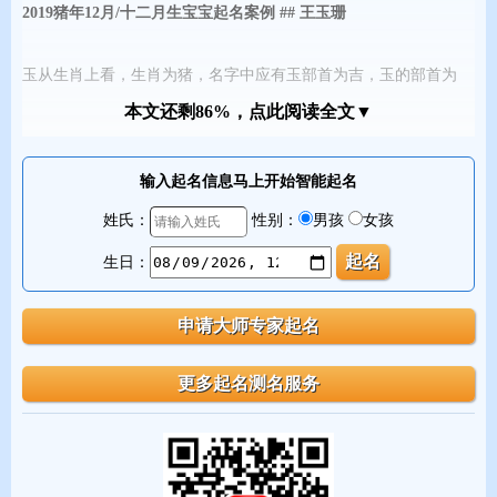
2019猪年12月/十二月生宝宝起名案例 ## 王玉珊
玉从生肖上看，生肖为猪，名字中应有玉部首为吉，玉的部首为
玉。
本文还剩86%，点此阅读全文▼
字义玉表示美、美德、洁白；珊表示珍奇、珊瑚、珊珊，意义优
美。意蕴名字可以趣解为：“明珠交玉体，珊瑚间木难（三国•曹植
输入起名信息马上开始智能起名
《美女篇》）”。成语堆金叠玉 铁网珊瑚
姓氏：
性别：
男孩
女孩
音律王、玉、珊的读音是wáng、yù、shān，声调为阳平、去声、阴
平，音律优美，朗朗上口。
生日：
2019猪年12月/十二月生宝宝起名案例 ## 赵亚涵
涵从生肖上看，生肖为猪，名字中应有氵部首为吉，涵的部首为
氵。
字义亚表示亚军、亚元、亚帅；涵表示包容、包含、滋润，意义优
美。意蕴名字可以趣解为：“亚洲 • 涵淡”。