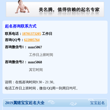
2019猪年12月/十二月生宝宝，除了有猪宝宝的通常的命运外，还
有其特殊的运势。其中一些习俗，大家可以参考下。
肖猪丑月(即阳历01月5/6日至02月4/5日)生：月煞有财粮，不
起名咨询联系方式
宜住祖场，难为妻子分，白手置田庄。
联系电话：
18701373205
工作日
咨询QQ号：
622005764
农历十二月出生的生肖猪上帝很喜欢和他们开玩笑，很多离奇
咨询微信号1：
的事，不应该发生的事情总会发生在他们的身上，由此，他们的命
工作日上班时间
运坎坷，如果没有一定承受压力的人，很难得到渡过难关，命运的
咨询微信号2：
幸运之门也不会为他们打开。
其它时间
十二月出生的猪是个明朗乐观的人，若认为自己有充足的实
说明：在线咨询时间9:30 - 21:30。
力，即会采取果断地行动去完成，他们天生富有侠义的心肠，好打
电话工作日上班时间，微信/QQ周一到周日均可。
抱不平，是爽直的正人君子，充满了积极的行动力。但因心中所想
的即刻说出来，易伤及别人，而且喜欢夸大，及急躁，是其缺点，
2019属猪宝宝起名大全
宝宝起名
凡事若以温性调和为着眼点，当很少有失败之处，但也没有什么出