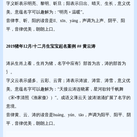
字义昕表示明亮、黎明、昕旦；阳表示日出、晴天、生长，意义优
美。意蕴名字可以趣解为：“明亮 • 温暖”。
音律李、昕、阳的读音是lǐ、xīn、yáng，声调为上声、阴平、阳
平，音律优美，朗朗上口。
2019猪年12月/十二月生宝宝起名案例 ## 黄云涛
涛从生肖上看，生肖为猪，名字中应有氵部首为吉，涛的部首为
氵。
字义云表示盛多、云彩、云霄；涛表示涛波、涛雷、涛雪，意义优
美。意蕴名字可以趣解为：“天接云涛连晓雾，星河欲转千帆舞
（宋•李清照《渔家傲》）”。成语义薄云天 波涛汹涌扩展了名字的
意境。
音律黄、云、涛的读音是huáng、yún、tāo，声调为阳平、阳平、阴
平，音律优美，朗朗上口。