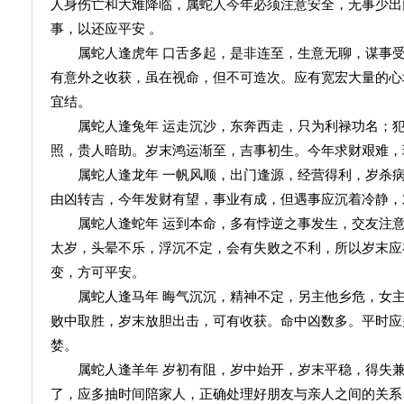
人身伤亡和大难降临，属蛇人今年必须注意安全，无事少出
事，以还应平安 。
属蛇人逢虎年 口舌多起，是非连至，生意无聊，谋事受
有意外之收获，虽在视命，但不可造次。应有宽宏大量的心
宜结。
属蛇人逢兔年 运走沉沙，东奔西走，只为利禄功名；犯
照，贵人暗助。岁末鸿运渐至，吉事初生。今年求财艰难，
属蛇人逢龙年 一帆风顺，出门逢源，经营得利，岁杀病
由凶转吉，今年发财有望，事业有成，但遇事应沉着冷静，
属蛇人逢蛇年 运到本命，多有悖逆之事发生，交友注意
太岁，头晕不乐，浮沉不定，会有失败之不利，所以岁末应
变，方可平安。
属蛇人逢马年 晦气沉沉，精神不定，另主他乡危，女主
败中取胜，岁末放胆出击，可有收获。命中凶数多。平时应
婪。
属蛇人逢羊年 岁初有阻，岁中始开，岁末平稳，得失兼
了，应多抽时间陪家人，正确处理好朋友与亲人之间的关系