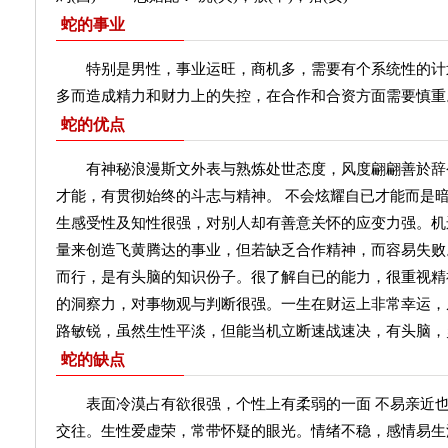
蛇的事业
特别是男性，事业运旺，商机多，需要有个系统性的计
多而造成精力和财力上的失控，在合作和合资方面需要慎重
蛇的优点
有神秘浪漫斯文外表与熟炼处世态度，风度翩翩善於辞
才能，有贯彻始终的斗志与精神。 不会炫耀自已才能而是暗
生感受性及知性很强，对别人却有善意关怀的应变力强。机
量来创造飞黄腾达的事业，但若缺乏合作精神，而容易失败
而行，是有头脑的知识份子。很了解自已的能力，很重视精
的洞察力，对事物观与判断很强。一生在财运上非常幸运，
路敏锐，虽然生性平淡，但能当机立断速战速决，有头脑，
蛇的缺点
表面冷漠占有欲很强，个性上有柔弱的一面 不易亲近也
交往。生性爱虚荣，常带怀疑的眼光。情绪不稳，感情易生