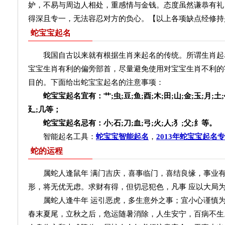
妒，不易与周边人相处，重感情与金钱。态度虽然谦恭有礼
得深且专一，无法容忍对方的负心。【以上各项缺点经修持
蛇宝宝起名
我国自古以来就有根据生肖来起名的传统。所谓生肖起
宝宝生肖有利的偏旁部首，尽量避免使用对宝宝生肖不利的
目的。下面给出蛇宝宝起名的注意事项：
蛇宝宝起名宜有：艹;虫;豆;鱼;酉;木;田;山;金;玉;月;土;钅
廴;几等；
蛇宝宝起名忌有：小;石;刀;血;弓;火;人;犭;父;纟等。
智能起名工具：
蛇宝宝智能起名
，
2013年蛇宝宝起名
蛇的运程
属蛇人逢鼠年 满门吉庆，喜事临门，喜结良缘，事业有
形，将无优无虑。求财有得，但切忌犯色，凡事 应以大局
属蛇人逢牛年 运引恶虎，多生意外之事；宜小心谨慎为
春末夏尾，立秋之后，危运随暑消除，人生安宁，百病不生