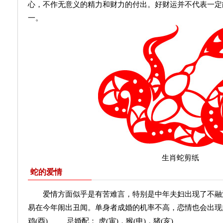
心，不作无意义的精力和财力的付出。好财运并不代表一定
一。
生肖蛇剪纸 
蛇的爱情
爱情方面似乎是有苦难言，特别是中年夫妇出现了不融
易在今年闹出丑闻。单身者成婚的机率不高，恋情也会出现起
鸡(酉) 忌婚配： 虎(寅)，猴(申)，猪(亥)