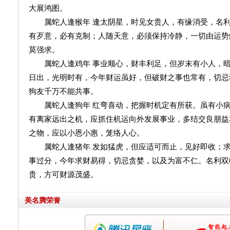
大展鸿图。
属蛇人逢猴年 逢太阴星，时见女贵人，有缘消受，名利
有歹意，必有克制；人随天意，必须保持冷静，一切由运势
莫强求。
属蛇人逢鸡年 事业顺心，财丰利足，但岁末有小人，暗
日出，光明时有，今年财运虽好，但破财之事也常有，切忌
狗友千万不能共事。
属蛇人逢狗年 红弯喜动，把握时机定有所获。虽有小病
有离家远出之机，应抓住机运向外发展事业，多结交良朋益
之物，应以小恩小惠，笼络人心。
属蛇人逢猪年 发如猛虎，但应适可而止，见好即收；求
事过分，今年求财易得，切忌贪婪，以及为富不仁。名利双
贵，方可财源茂盛。
美名腾荣誉