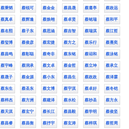
蔡秉韬
蔡锐可
蔡金金
蔡昌晟
蔡遵亭
蔡政远
蔡真卓
蔡辉逢
蔡焕翊
蔡卓贤
蔡铭瑞
蔡和平
蔡名熙
蔡子东
蔡思涵
蔡吉智
蔡瑞淇
蔡江哲
蔡玺博
蔡俊彦
蔡宏捷
蔡方之
蔡乐行
蔡熹奕
蔡昌鸣
蔡彰聪
蔡奇非
蔡东铭
蔡诏和
蔡泳铭
蔡宇峰
蔡润承
蔡文卓
蔡金哲
蔡立坤
蔡承立
蔡晟子
蔡金源
蔡小东
蔡昌生
蔡政政
蔡泽霖
蔡东生
蔡圣东
蔡文博
蔡宇淇
蔡卓好
蔡冬铠
蔡梓杰
蔡方洲
蔡建泽
蔡水松
蔡杪圣
蔡方永
蔡天淇
蔡玄宁
蔡长江
蔡昌毅
蔡学明
蔡俊坚
蔡昌睿
蔡昌衡
蔡抒宇
蔡玄涛
蔡梓琪
蔡哲周