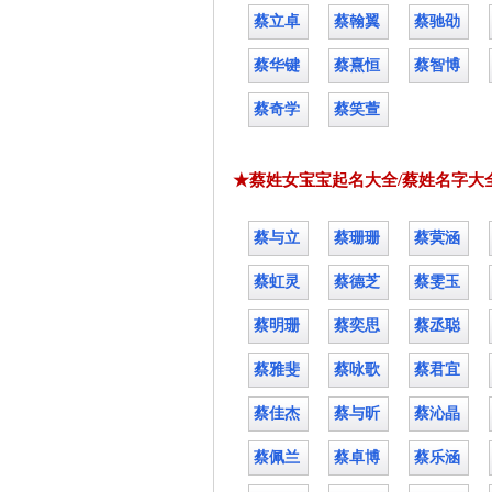
蔡立卓
蔡翰翼
蔡驰劭
蔡华键
蔡熹恒
蔡智博
蔡奇学
蔡笑萱
★蔡姓女宝宝起名大全/蔡姓名字大
蔡与立
蔡珊珊
蔡蓂涵
蔡虹灵
蔡德芝
蔡雯玉
蔡明珊
蔡奕思
蔡丞聪
蔡雅斐
蔡咏歌
蔡君宜
蔡佳杰
蔡与昕
蔡沁晶
蔡佩兰
蔡卓博
蔡乐涵