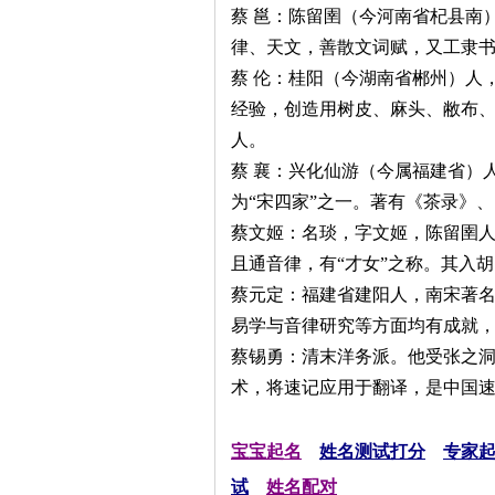
蔡 邕：陈留圉（今河南省杞县南
律、天文，善散文词赋，又工隶书
蔡 伦：桂阳（今湖南省郴州）人
经验，创造用树皮、麻头、敝布
人。
蔡 襄：兴化仙游（今属福建省）
为“宋四家”之一。著有《茶录》
蔡文姬：名琰，字文姬，陈留圉
且通音律，有“才女”之称。其入
蔡元定：福建省建阳人，南宋著名
易学与音律研究等方面均有成就
蔡锡勇：清末洋务派。他受张之洞
术，将速记应用于翻译，是中国
宝宝起名
姓名测试打分
专家
试
姓名配对