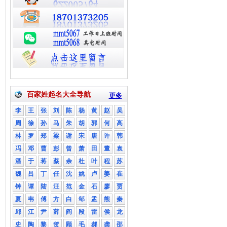
百家姓起名大全导航
更多
李
王
张
刘
陈
杨
黄
赵
吴
周
徐
孙
马
朱
胡
郭
何
高
林
罗
郑
梁
谢
宋
唐
许
韩
冯
邓
曹
彭
曾
萧
田
董
袁
潘
于
蒋
蔡
余
杜
叶
程
苏
魏
吕
丁
任
沈
姚
卢
姜
崔
钟
谭
陆
汪
范
金
石
廖
贾
夏
韦
傅
方
白
邹
孟
熊
秦
邱
江
尹
薛
阎
段
雷
侯
龙
史
陶
黎
贺
顾
毛
郝
龚
邵