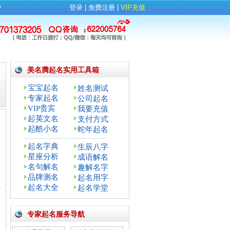
▼
登录
| 
免费注册
| 
VIP充值
美名腾起名实用工具箱
宝宝起名
姓名测试
专家起名
公司起名
VIP贵宾
我要充值
起英文名
支付方式
起酷小名
蛇年起名
起名字典
生辰八字
星座分析
成语解名
名句解名
趣解名字
品牌测名
起名用字
：
起名大全
起名学堂
专家起名服务导航