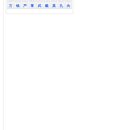
万
钱
严
覃
武
戴
莫
孔
向