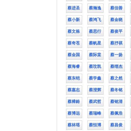
蔡进圣
蔡瀚逸
蔡佳善
蔡小新
蔡鸿飞
蔡金晓
蔡文栋
蔡思行
蔡俊平
蔡奇苍
蔡帆星
蔡抒祺
蔡金国
蔡际棠
蔡一扬
蔡海睿
蔡玟凯
蔡缙杰
蔡东铠
蔡学鑫
蔡之然
蔡嘉志
蔡澄辉
蔡冬铭
蔡樟鋊
蔡武哲
蔡铭清
蔡博远
蔡瑞峰
蔡佩浩
蔡林瑶
蔡恒博
蔡昌俊