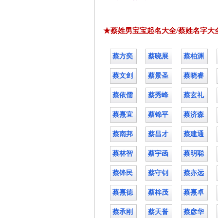
★蔡姓男宝宝起名大全/蔡姓名字大
蔡方奕
蔡晓展
蔡柏渊
蔡文剑
蔡景圣
蔡晓睿
蔡依儒
蔡秀峰
蔡玄礼
蔡熹宜
蔡锦平
蔡济森
蔡南邦
蔡昌才
蔡建通
蔡林智
蔡宇函
蔡明聪
蔡锋民
蔡守钊
蔡亦远
蔡熹德
蔡梓茂
蔡熹卓
蔡承刚
蔡天誉
蔡彦华