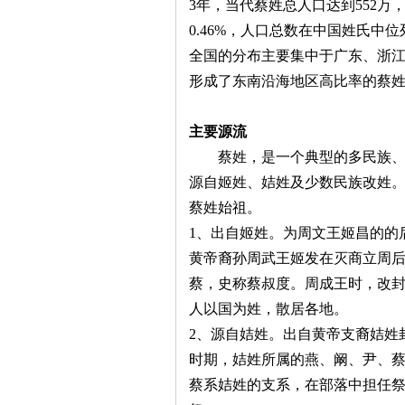
3年，当代蔡姓总人口达到552万
0.46%，人口总数在中国姓氏中位
全国的分布主要集中于广东、浙
形成了东南沿海地区高比率的蔡
主要源流
蔡姓，是一个典型的多民族、
源自姬姓、姞姓及少数民族改姓
蔡姓始祖。
1、出自姬姓。为周文王姬昌的的
黄帝裔孙周武王姬发在灭商立周
蔡，史称蔡叔度。周成王时，改
人以国为姓，散居各地。
2、源自姞姓。出自黄帝支裔姞姓
时期，姞姓所属的燕、阚、尹、
蔡系姞姓的支系，在部落中担任