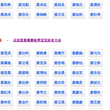
蔡尚铮
蔡克勤
蔡卓杰
蔡昌圣
蔡锦元
蔡晟恒
蔡昌泽
蔡宗兴
蔡锦峰
蔡天宜
蔡知和
蔡朴津
全
－ 
点这里查看蔡姓男宝宝起名大全
蔡旻淇
蔡沁昀
蔡晓睿
蔡佩宇
蔡麒嫣
蔡与为
蔡佩瑜
蔡立瑶
蔡宜淇
蔡舒锦
蔡静怡
蔡立薛
蔡思晨
蔡紫晴
蔡博知
蔡佳晨
蔡杰宜
蔡亦远
蔡雅欣
蔡欣婷
蔡明萌
蔡尔菲
蔡佩君
蔡婥文
蔡虹泽
蔡沁伶
蔡亭立
蔡牧瑶
蔡媛乐
蔡雅玲
蔡钟灵
蔡金叶
蔡昕晓
蔡玉瑶
蔡颖媛
蔡芷婧