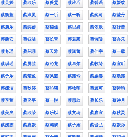
蔡芸媛
蔡欣乐
蔡薇雯
蔡玲巧
蔡碧谣
蔡媛纹
蔡衡萱
蔡淑灵
蔡一盺
蔡一昕
蔡奕可
蔡莹丹
蔡晨乐
蔡奕蓓
蔡锦佳
蔡思妍
蔡依歌
蔡妤蕾
蔡馥安
蔡钰洁
蔡长青
蔡若颖
蔡诗璇
蔡亦乐
蔡冬瑶
蔡韶珊
蔡天雅
蔡涵蕾
蔡佳宇
蔡一馨
蔡琪瑶
蔡屏芸
蔡沁龙
蔡卓尔
蔡牧绮
蔡宜昕
蔡予乐
蔡楚盈
蔡佩芸
蔡露玲
蔡媛姿
蔡晨露
蔡媛洁
蔡秋婷
蔡沁瑶
蔡牧萌
蔡翼可
蔡诗昀
蔡季萱
蔡奕平
蔡一悦
蔡思欣
蔡长乐
蔡诗月
蔡美矣
蔡欣荣
蔡乐以
蔡文琦
蔡嘉宜
蔡秋灵
蔡媛雯
蔡嘉媛
蔡嬿黎
蔡子媱
蔡晋弘
蔡媛烁