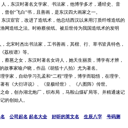
）人，东汉时著名文学家、书法家，他博学多才，通经史、音
，曾创“飞白”书，且善画，是东汉四大画家之一。
，东汉宦官，改进了造纸术，他总结西汉以来用汀质纤维造纸的
、渔网造纸之法。时称蔡侯纸。被后世传为我国造纸术的发明
人，北宋时杰出书法家，工书善画，其楷、行、草书皆具特色，
、《荔枝谱》等。
人，蔡邕之女，东汉时著名女诗人，她天生丽质，博学有才辨，
胡的故事家喻户晓，作品《胡笳十八拍》尤为著名。
理学家，自幼学习孔孟和“二程”理学，博学而聪悟，在理学、
，著有《大衍详说》、《皇极经世》、《八图阵》传世。
之命，创办湖北炮厂，织布局 ，马鞍山煤矿局等。并精通速记
速记的创始人。
起名
公司起名
起名大全
好听的英文名
生辰八字
号码测