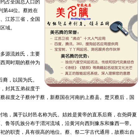
，约占全国总人口的
列第44位。蔡姓在
江、江苏三省，全国
姓区域。
多源流姓氏，主要
。西周时期的蔡仲为
后裔，以国为氏。
后，封其五弟叔度于
封蔡叔度之子蔡仲于蔡，新蔡国在河南的上蔡县。楚灭蔡后，国
封地，属于以封邑名称为氏。姞姓是黄帝的直系后裔，在尧舜夏
蔡、鲁等氏族分布于渭河流域，沿黄河向西到豫东和豫西一带。
祭祀的职责，具有很高的地位。蔡、祭二字古代通用，故蔡出自