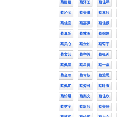
蔡姗姗
蔡泽芝
蔡佳琴
蔡沁宝
蔡美淇
蔡嘉欣
蔡佳宜
蔡嘉佩
蔡佳媛
蔡逸乐
蔡林萱
蔡婉姗
蔡美心
蔡金如
蔡琼宇
蔡文芸
蔡举善
蔡钰芮
蔡佩莹
蔡星蕾
蔡一鑫
蔡金蓉
蔡青杨
蔡雅思
蔡佩芷
蔡羿可
蔡叶萱
蔡怡晨
蔡奕文
蔡佳欣
蔡芝宇
蔡欢欣
蔡美妍