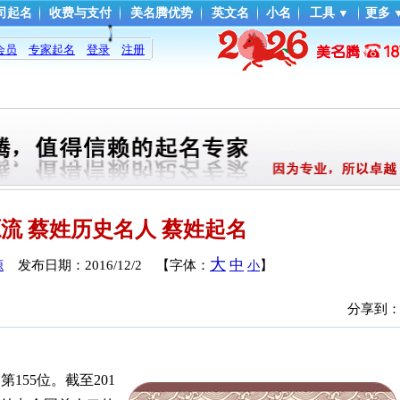
司起名
收费与支付
美名腾优势
英文名
小名
工具
▼
更多
会员
专家起名
登录
注册
流 蔡姓历史名人 蔡姓起名
大
中
发布日期：
2016/12/2
【字体：
】
源
小
分享到
55位。截至201