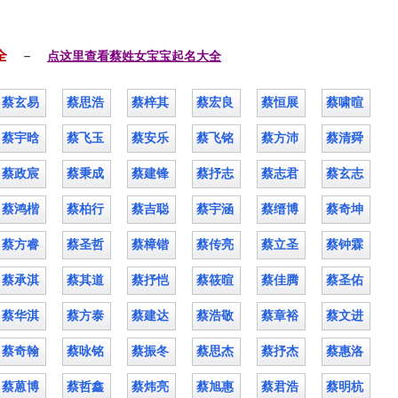
全
－ 
点这里查看蔡姓女宝宝起名大全
蔡玄易
蔡思浩
蔡梓其
蔡宏良
蔡恒展
蔡啸暄
蔡宇晗
蔡飞玉
蔡安乐
蔡飞铭
蔡方沛
蔡清舜
蔡政宸
蔡秉成
蔡建锋
蔡抒志
蔡志君
蔡玄志
蔡鸿楷
蔡柏行
蔡吉聪
蔡宇涵
蔡缙博
蔡奇坤
蔡方睿
蔡圣哲
蔡樟锴
蔡传亮
蔡立圣
蔡钟霖
蔡承淇
蔡其道
蔡抒恺
蔡筱暄
蔡佳腾
蔡圣佑
蔡华淇
蔡方泰
蔡建达
蔡浩敬
蔡章裕
蔡文进
蔡奇翰
蔡咏铭
蔡振冬
蔡思杰
蔡抒杰
蔡惠洛
蔡蒽博
蔡哲鑫
蔡炜亮
蔡旭惠
蔡君浩
蔡明杭